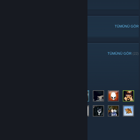
ATF Facebook Group
[www.facebook.com]
POPÜLER TARTIŞMALAR
TÜMÜNÜ GÖR
GRUP ÜYELERİ
TÜMÜNÜ GÖR
(22)
Yöneticiler
Üyeler
© Valve Corporation. Tüm hakları saklıdır. Tüm ticari