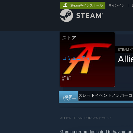
Steamをインストール
サインイン
|
ストア
STEAM 
All
コミュニティ
詳細
スレッド
イベント
メンバー
コ
概要
サポート
ALLIED TRIBAL FORCES について
Gaming group dedicated to having fun 