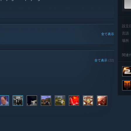
設立
言語
全て表示
場所
関連
全て表示
(22)