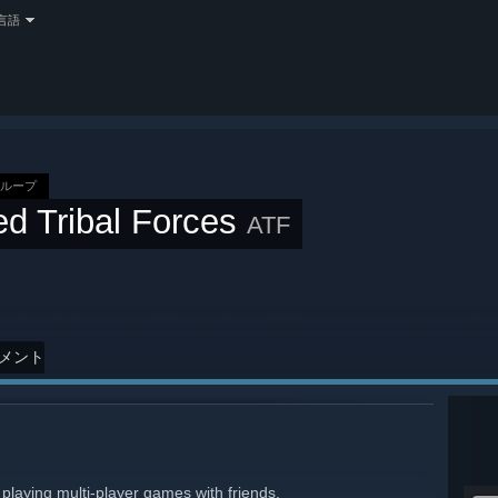
言語
グループ
ied Tribal Forces
ATF
メント
playing multi-player games with friends.