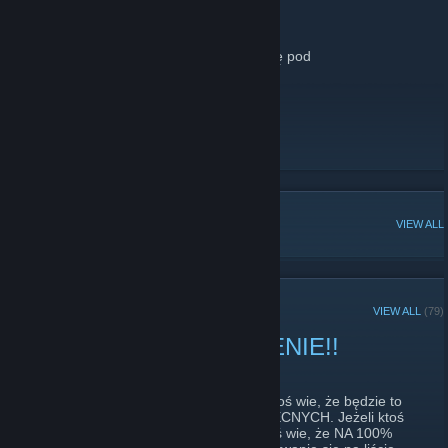
[forum.armafans.pl]
lub TS =>
94.23.213.25
.
[www.teamspeak.com]
Informacje jak do nas dołączyć znajdują się pod
adresem
[forum.armafans.pl]
AFTP
[armafans.pl]
AFTP Combat Cam
AFTP Golas Combat Cam
POPULAR DISCUSSIONS
VIEW ALL
RECENT ANNOUNCEMENTS
VIEW ALL
(79)
UWAGA !! PRZYPOMNIENIE!!
April 12, 2021 -
vojwoj
| 0 Comments
Otwarto zapisy na sobotnią misję. Jeżeli ktoś wie, że będzie to
prosiłbym o zapisywanie się na LISTĘ OBECNYCH. Jeżeli ktoś
jest niepewny to na REZERWĘ a jeżeli ktoś wie, że NA 100%