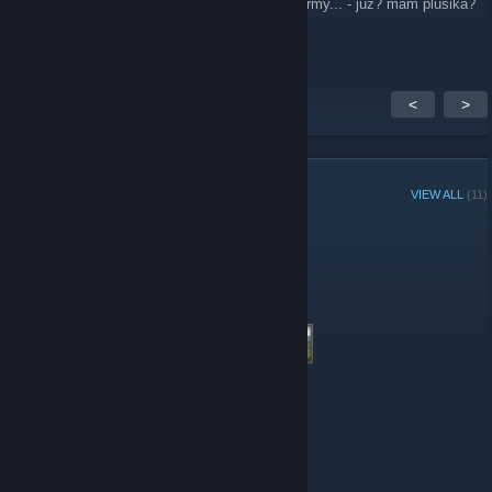
Fajna grupa i polecam ją wszystkim fanom army... - już? mam plusika?
:)
<
>
GROUP MEMBERS
VIEW ALL
(11)
Administrators
Members
© Valve Corporation. All rights reserved. All trademarks