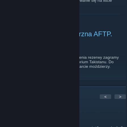
BĘDZIE NIEOBECNY to prosiłbym o zapisywanie się na liście
nieobecnych :)
https://forum.armafans.pl/showthread.php?tid=860
READ MORE
20-06-2020 Misja wewnetrzna AFTP.
Operacja"Skrzydło Orła"
June 19, 2020 -
vojwoj
| 0 Comments
Z okazji powołania operatora SLY na ćwiczenia rezerwy zagramy
polskim patrolem rozpoznawczym na terytorium Takistanu. Do
dyspozycji nieśmiertelny BRDM 2 oraz wsparcie moździerzy.
READ MORE
1
Comments
<
>
INITIAL D
Jun 4, 2015 @ 5:37am