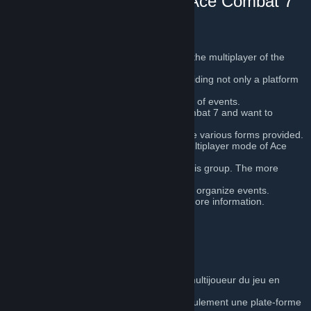
du ciel et pour préserver Ace Combat 7
Multijoueur!
Hello, everyone,
The objective of this project is to preserve the multiplayer of the
game by bringing together
the PC community Ace Combat 7 and providing not only a platform
to find other players
willing to play, but also to organize all kinds of events.
If you like the multiplayer mode of Ace Combat 7 and want to
continue playing, join our
group and participate in our projects via the various forms provided.
If you know other people who enjoy the multiplayer mode of Ace
Combat 7 and would like
to continue playing, please refer them to this group. The more
people in the group, the more
opportunities we have to play together and organize events.
Contact a moderator or administrator for more information.
Fly true, Ace!
---
Salut à tous,
L’objectif de ce projet est de préserver le multijoueur du jeu en
rassemblant la communauté
PC Ace Combat 7 et en fournissant non seulement une plate-forme