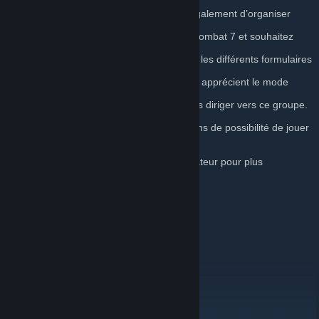
permettant de trouver
d’autres joueurs désireux de jouer, mais également d’organiser
toutes sortes d‘évènement.
Si vous aimez le mode multijoueur d'Ace Combat 7 et souhaitez
continuer à jouer, rejoignez
notre groupe et participer à nos projets via les différents formulaires
mise à disposition.
Si vous connaissez d'autres personnes qui apprécient le mode
multijoueur d'Ace Combat 7 et
qui souhaitent continuer à jouer, veuillez les diriger vers ce groupe.
Plus nous aurons de
personnes dans le groupe, plus nous aurons de possibilité de jouer
ensemble et d’organiser
des évènements.
Contactez un modérateur ou un administrateur pour plus
d’informations.
Vole vrai, As !
---
Other links / Autres liens
Acepedia
[acecombat.fandom.com]
Ace Combat Fan
Ace Combat Website
[ace7.acecombat.jp]
Discord Vocal
[discord.gg]
Tournament Website
[aceunited.fr]