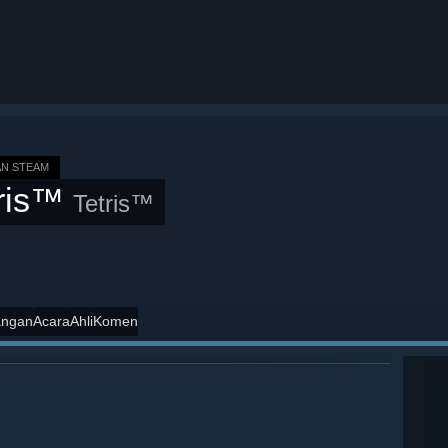
N STEAM
tris™
Tetris™
angan
Acara
Ahli
Komen