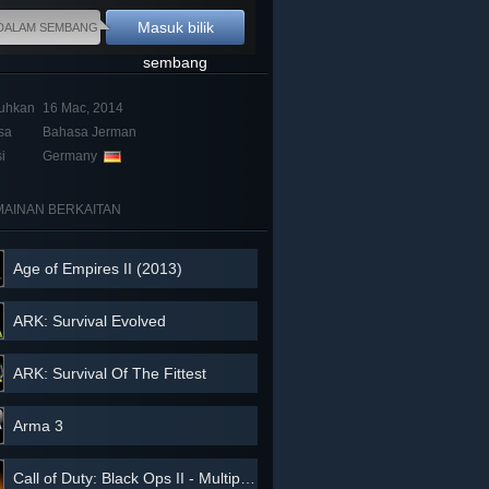
Masuk bilik
DALAM SEMBANG
sembang
buhkan
16 Mac, 2014
sa
Bahasa Jerman
i
Germany
AINAN BERKAITAN
Age of Empires II (2013)
ARK: Survival Evolved
ARK: Survival Of The Fittest
Arma 3
Call of Duty: Black Ops II - Multiplayer