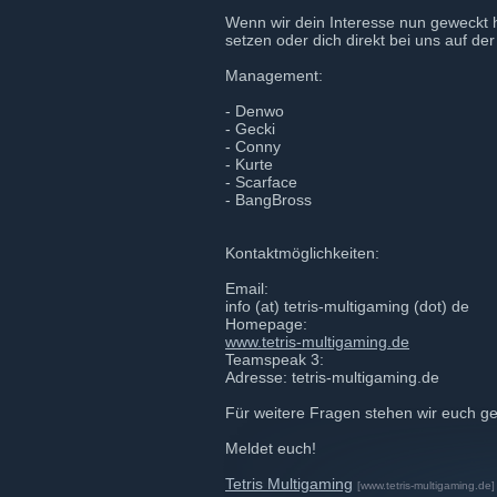
Wenn wir dein Interesse nun geweckt 
setzen oder dich direkt bei uns auf 
Management:
- Denwo
- Gecki
- Conny
- Kurte
- Scarface
- BangBross
Kontaktmöglichkeiten:
Email:
info (at) tetris-multigaming (dot) de
Homepage:
www.tetris-multigaming.de
Teamspeak 3:
Adresse: tetris-multigaming.de
Für weitere Fragen stehen wir euch ge
Meldet euch!
Tetris Multigaming
[www.tetris-multigaming.de]