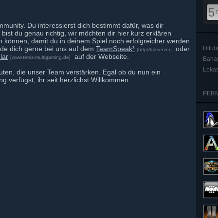
5
munity. Du interessierst dich bestimmt dafür, was dir
bist du genau richtig, wir möchten dir hier kurz erklären
en können, damit du in deinem Spiel noch erfolgreicher werden
lde dich gerne bei uns auf dem
TeamSpeak³
oder
Ditu
[http//ts3server]
lar
auf der Webseite.
[www.tetris-multigaming.de]
Baha
Lokas
ten, die unser Team verstärken. Egal ob du nun ein
g verfügst, ihr seit herzlichst Willkommen.
PERM