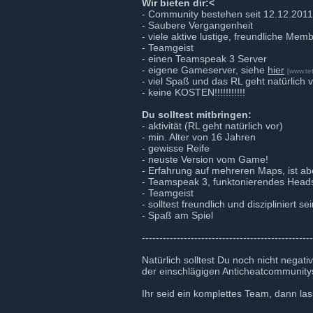
Wir bieten dir:<
- Community bestehen seit 12.12.2011
- Saubere Vergangenheit
- viele aktive lustige, freundliche Mem
- Teamgeist
- einen Teamspeak 3 Server
- eigene Gameserver, siehe
hier
[www.tet
- viel Spaß und das RL geht natürlich 
- keine KOSTEN!!!!!!!!!!!
Du solltest mitbringen:
- aktivität (RL geht natürlich vor)
- min. Alter von 16 Jahren
- gewisse Reife
- neuste Version vom Game!
- Erfahrung auf mehreren Maps, ist a
- Teamspeak 3, funktonierendes Head
- Teamgeist
- solltest freundlich und diszipliniert se
- Spaß am Spiel
-------------------------------------------------
Natürlich solltest Du noch nicht negat
der einschlägigen Anticheatcommunity
Ihr seid ein komplettes Team, dann las