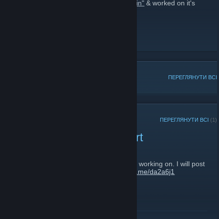
I was the art director for
"4089: Ghost Within"
& worked on it's
prequels (
3079
,
3089
.)
http://swawa3d.com/
DeviantArt
[swawa3d.deviantart.com]
Steam Profile (Art / Workshop)
ПОПУЛЯРНІ ОБГОВОРЕННЯ
ПЕРЕГЛЯНУТИ ВСІ
ОСТАННІ ОГОЛОШЕННЯ
ПЕРЕГЛЯНУТИ ВСІ
(1)
Simonetta: Promotional Art
11 травня 2016 р. -
Swawa3D
| Коментарів: 0
Promotional art for a horizontal shooter I'm working on. I will post
screenshots & more details soon.
http://fav.me/da2a6j1
ЧИТАТИ ДАЛІ