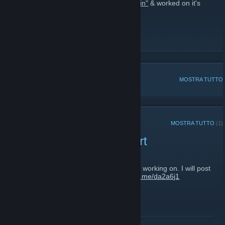
I was the art director for
"4089: Ghost Within"
& worked on it's
prequels (
3079
,
3089
.)
http://swawa3d.com/
DeviantArt
[swawa3d.deviantart.com]
Steam Profile (Art / Workshop)
DISCUSSIONI POPOLARI
MOSTRA TUTTO
ANNUNCI RECENTI
MOSTRA TUTTO
(1)
Simonetta: Promotional Art
11 maggio 2016 -
Swawa3D
| Commenti: 0
Promotional art for a horizontal shooter I'm working on. I will post
screenshots & more details soon.
http://fav.me/da2a6j1
LEGGI TUTTO