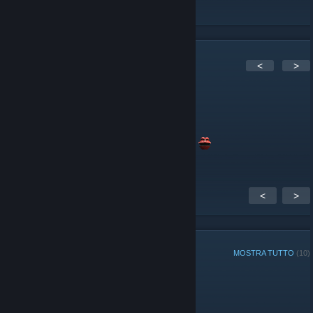
Commenti:
1
<
>
Swawa3D
18 feb 2016, ore 5:30
<
>
MEMBRI DEL GRUPPO
MOSTRA TUTTO
(10)
Amministratori