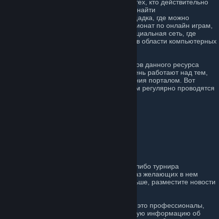
Портал spartagaming.ru был создан для тех, кто действительно
считает себя киберспортсменом и хочет найти
единомышленников. Это не просто площадка, где можно
беспрепятственно провести любой чемпионат по онлайн играм,
даже высшего уровня, но также некая социальная сеть, где
можно делиться последними новостями в области компьютерных
игр.
В настоящее время количество участников данного ресурса
постоянно растет, создатели изо дня в день работают над тем,
чтобы расширить возможности пользования порталом. Вот
список некоторых онлайн игр, по которым регулярно проводятся
турниры:
- Counter-Strike: Global Offensive;
- Dota2;
- Hearthstone;
- Heroes of the Storm;
- World of Tanks;
- League of Legends.
Если нужно, чтобы о проведении какого-либо турнира
действительно узнали, и в следующий раз желающих в нем
поучаствовать было в несколько раз больше, разместите новости
на портале spartagaming.ru.
Техническая поддержка данного сайта – это профессионалы,
которые умеют сделать любую интересную информацию об