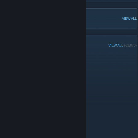
POPULAR DISCUSSIONS
VIEW ALL
GROUP MEMBERS
VIEW ALL
(61,873)
Administrators
© Valve Corporation. All rights reserved. All trademarks
are property of their respective owners in the US and
other countries.
Privacy Policy
|
Legal
|
Accessibility
|
Steam Subscriber Agreement
|
Refunds
|
Cookies