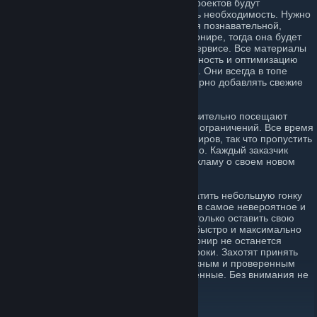
онлайн играх топовой. Все материалы проектов будут
актуальными до тех пор, пока в этом есть необходимость. Нужно
обратиться к специалистам для создания познавательной,
интересной, захватывающей статьи о турнире, тогда она будет
размещена в самые короткие сроки на сервисе. Все материалы
включают в себя стопроцентную уникальность и оптимизацию
под поисковые системы Yandex и Google. Они всегда в топе
выдачи этих систем. Также можно регулярно добавлять свежие
новости в любой из разделов.
Главное, что сайт spartagaming.ru действительно посещают
тысячи пользователей. Ведь нет никаких ограничений. Все время
добавляются новости о проведении турниров, так что пропустить
такое важное событие просто невозможно. Каждый заказчик
получает максимально эффективную рекламу о своем новом
проекте.
Портал spartagaming.ru способен превратить небольшую гонку
киберспортсменов в любой онлайн игре в самое невероятное и
популярное событие года. Необходимо только оставить свою
заявку, и сотрудники сайта сделают все быстро и максимально
эффективно. Таким образом, ни один турнир не останется
незамеченным. О нем узнают многие игроки. Захотят принять
участие, тем более, что благодаря надежным и проверенным
спонсорам призы будут весьма существенные. Без внимания не
останется ни один чемпионат.
[url=
https://spartagam