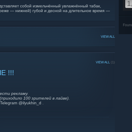
1
дставляет собой измельчённый увлажнённый табак,
реже — нижней) губой и десной на длительное время —
Foun
VIEW ALL
VIEW ALL
(1)
 !!!
ести рекламу.
приходило 100 зрителей в лайве).
elegram @ilyukhin_d .