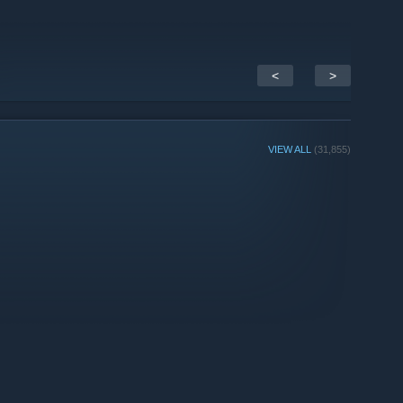
<
>
VIEW ALL
(31,855)