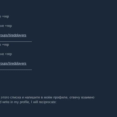
ю +rep
ave +rep
oups/tiredplayers
⎯⎯⎯⎯⎯⎯⎯⎯⎯⎯⎯⎯⎯⎯⎯⎯
ю +rep
ave +rep
oups/tiredplayers
⎯⎯⎯⎯⎯⎯⎯⎯⎯⎯⎯⎯⎯⎯⎯⎯
 этого списка и напишите в моём профиле, отвечу взаимно
write in my profile, I will reciprocate: