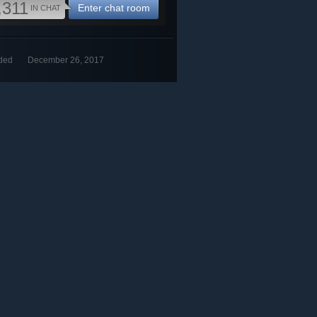
,311
Enter chat room
IN CHAT
ded
December 26, 2017