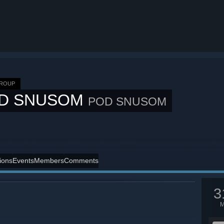
GROUP
D SNUSOM
POD SNUSOM
ions
Events
Members
Comments
3