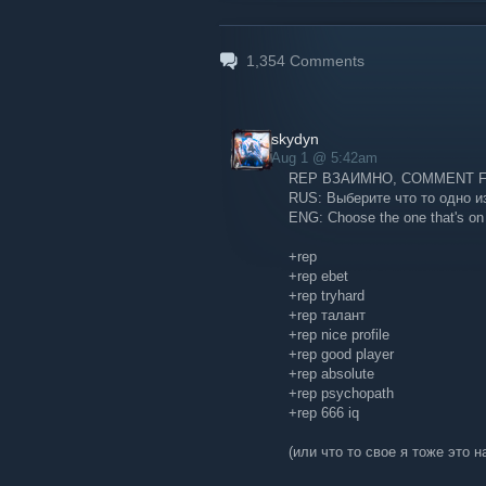
1,354
Comments
skydyn
Aug 1 @ 5:42am
REP ВЗАИМНО, COMMENT 
RUS: Выберите что то одно и
ENG: Choose the one that's on t
+rep
+rep ebet
+rep tryhard
+rep талант
+rep nice profile
+rep good player
+rep absolute
+rep psychopath
+rep 666 iq
(или что то свое я тоже это 