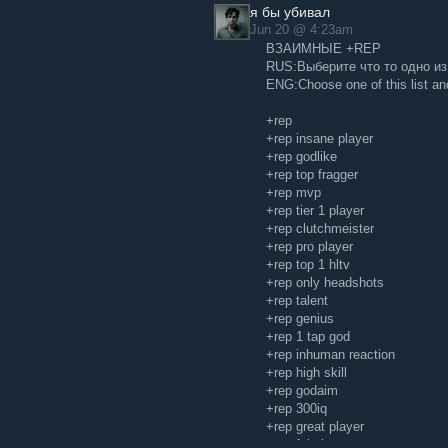
я бы убивал
+rep xGOD
Jun 20 @ 4:23am
+rep nice profile
ВЗАИМНЫЕ +REP
+rep nice player
RUS:Выберите что то одно из
ENG:Choose one of this list and 
+rep
+rep insane player
+rep godlike
+rep top fragger
+rep mvp
+rep tier 1 player
+rep clutchmeister
+rep pro player
+rep top 1 hltv
+rep only headshots
+rep talent
+rep genius
+rep 1 tap god
+rep inhuman reaction
+rep high skill
+rep godaim
+rep 300iq
+rep great player
+rep fpl player