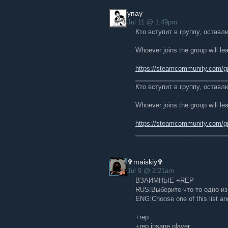
упау
Jul 11 @ 1:49pm
Кто вступит в группу, оставл
Whoever joins the group will le
https://steamcommunity.com/gr
⎯⎯⎯⎯⎯⎯⎯⎯⎯⎯⎯⎯⎯⎯⎯⎯⎯⎯⎯⎯⎯⎯
Кто вступит в группу, оставл
Whoever joins the group will le
https://steamcommunity.com/gr
⎯⎯⎯⎯⎯⎯⎯⎯⎯⎯⎯⎯⎯⎯⎯⎯⎯⎯⎯⎯⎯⎯
✞maiskiy✞
Jul 9 @ 2:21am
ВЗАИМНЫЕ +REP
RUS:Выберите что то одно из
ENG:Choose one of this list and 
+rep
+rep insane player