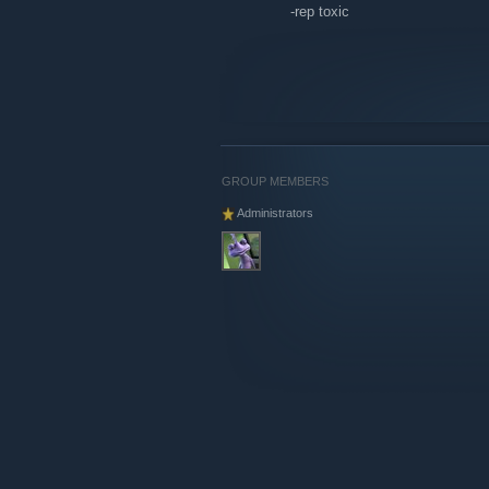
-rep toxic
-rep small brain
-rep ♥♥♥♥♥♥ your mom
-rep useless
GROUP MEMBERS
Administrators