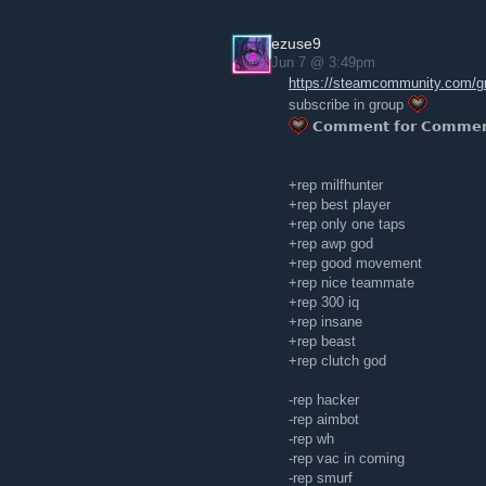
+rep killing machine
+rep insane flicks
ezuse9
+rep good awper
Jun 7 @ 3:49pm
+rep awesome flicks
https://steamcommunity.com/g
+rep great teammate
subscribe in group
+rep team leader
𝗖𝗼𝗺𝗺𝗲𝗻𝘁 𝗳𝗼𝗿 𝗖𝗼𝗺𝗺𝗲
+rep wp
+rep good mate
+rep xGOD
+rep milfhunter
+rep nice profile
+rep best player
+rep nice player
+rep only one taps
+rep awp god
+rep good movement
+rep nice teammate
+rep 300 iq
+rep insane
+rep beast
+rep clutch god
-rep hacker
-rep aimbot
-rep wh
-rep vac in coming
-rep smurf