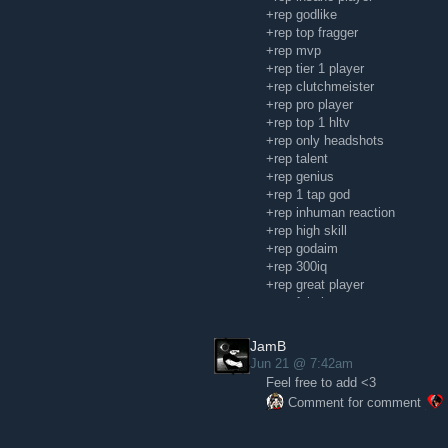
+rep godlike
+rep top fragger
+rep mvp
+rep tier 1 player
+rep clutchmeister
+rep pro player
+rep top 1 hltv
+rep only headshots
+rep talent
+rep genius
+rep 1 tap god
+rep inhuman reaction
+rep high skill
+rep godaim
+rep 300iq
+rep great player
+rep fpl player
+rep killing machine
+rep insane flicks
JamB
+rep good awper
Jun 21 @ 7:42am
+rep awesome flicks
Feel free to add <3
+rep great teammate
Comment for comment
+rep team leader
+rep wp
+rep good mate