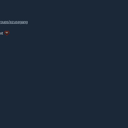
roups/ezusegang
𝗻𝘁