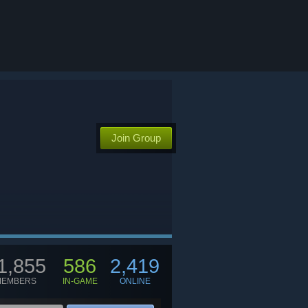
Join Group
1,855
586
2,419
MEMBERS
IN-GAME
ONLINE