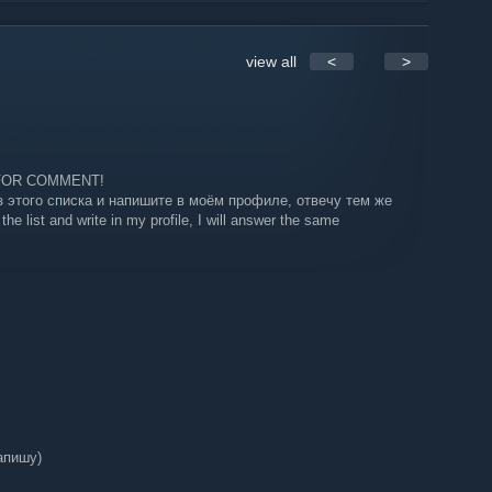
view all
<
>
FOR COMMENT!
з этого списка и напишите в моём профиле, отвечу тем же
he list and write in my profile, I will answer the same
напишу)