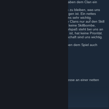
2011 sind wir auf MW3 umgestiegen und haben dem Clan ein
stabiles Standbein geschaffen.
Wir haben uns immer bemüht im Gespräch zu bleiben, was uns
aufgrund der Präsenz unseres Clans gelungen ist. Ein nettes
Auftreten in der Community ist und bleibt uns sehr wichtig.
Wir sind ein Ü18 Clan, der nicht wie andere Clans nur auf den Skill
schaut. Uns ist es wichtig, dass die Person keine Skillbombe,
sondern eine Charakterbombe ist. Der Spielspaß steht bei uns an
erster Stelle. Wie gut oder schlecht jemand ist, hat keine Priorität.
Teamgeist, Verlässlichkeit und die Gemeinschaft sind uns wichtig.
Wir freuen uns über neue Member, die neben dem Spiel auch
Freude am Clanleben haben.
Viel Spaß bei uns...
www.Nicekills.de
Du bist 18+und hast Interesse an einer netten
Gemeinschaft? Melden!
Nicekills
[www.nicekills.de]
YouTube
Facebook
[www.facebook.com]