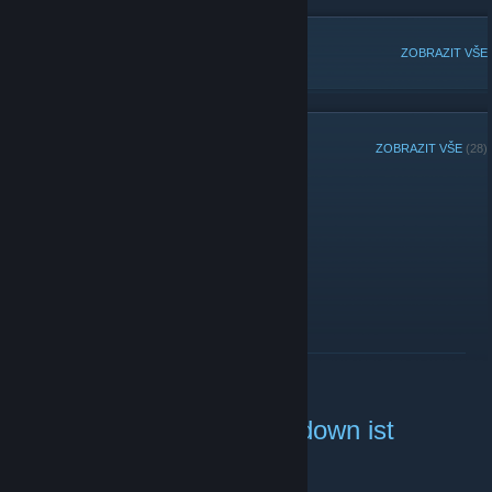
OBLÍBENÉ DISKUZE
ZOBRAZIT VŠE
NEDÁVNÁ OZNÁMENÍ
ZOBRAZIT VŠE
(28)
auf auf
23. února 2015 -
Meff
| Počet komentářů: 0
der ts geht wieder
ZJISTIT VÍCE
ausweich ts da der nk ts down ist
4. února 2015 -
Meff
| Počet komentářů: 0
ruffy.dyndns.org