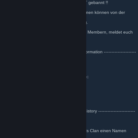
- Kein cheaten! Wer cheatet, wird SOFORT gebannt !!
- TS und Headset [Pflicht].
- Mindesteintrittsalter ist 18 Jahre. Ausnahmen können von der
Clanleitung getroffen werden.
- Die Aufnahme erfolgt über die Clanleitung.
Bei Fragen zu unserem Clan oder unseren Membern, meldet euch
bei
Meff
,
Panda
oder
Ruffy
.
------------------------------------------- Clan Information ---------------------
---------------------
TeamSpeak:
ts3.nicekills.de
Web Adresse:
NK Homepage
[www.nicekills.de]
Steam Gruppe:
NK Community
Facebook:
NK Clan
[www.facebook.com]
--------------------------------------------- Clan History ------------------------
--------------------
Der Clan wurde im Juni 2010 gegründet.
Begonnen hat alles mit MW2, wo wir uns als Clan einen Namen
gemacht haben.