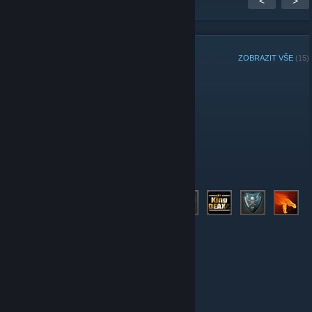
<
>
ČLENOVÉ SKUPINY
ZOBRAZIT VŠE
(15)
Hráč týdne:
Správci
Členové
© Valve Corporation. Všechna práva vyhrazena.
Všechny ochranné známky jsou vlastnictvím
příslušných subjektů v USA a dalších zemích.
Zásady
ochrany soukromí
|
Právní poučení
|
Přístupnost
|
Smlouva o užívání služby Steam
|
Vrácení peněz
|
Cookies