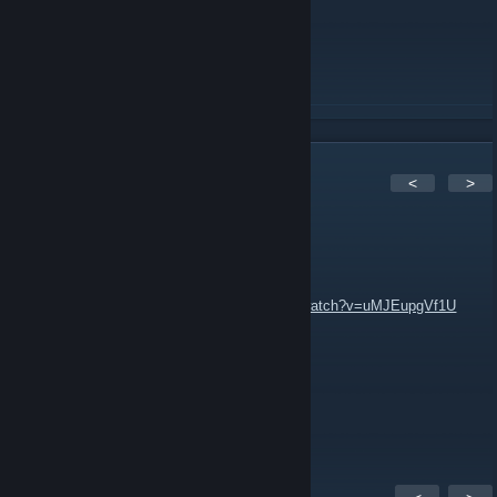
ZJISTIT VÍCE
Počet komentářů:
2
<
>
[NK] GoDLike][*
28. lis. 2012 v 6.09
Neues Mw3 vid :
https://www.youtube.com/watch?v=uMJEupgVf1U
DJ Orthodoxy
1. zář. 2012 v 9.22
http://localhost:3060/