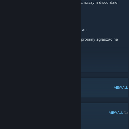
Aktualną listę serwerów możecie znaleźć na naszym discordzie!
Nasza strona:
https://matland.eu
Sklep:
https://matland.eu/sklep
Discord serwerowy:
https://discord.matland.eu
Wszelkie lagi, błędy oraz crashe serwerów prosimy zgłaszać na
discordzie. Dziękujemy za zgłoszenia.
Nasza Strona
[matland.eu]
Discord
[discord.matland.eu]
POPULAR DISCUSSIONS
VIEW ALL
RECENT ANNOUNCEMENTS
VIEW ALL
(1)
Brak MatLanda.