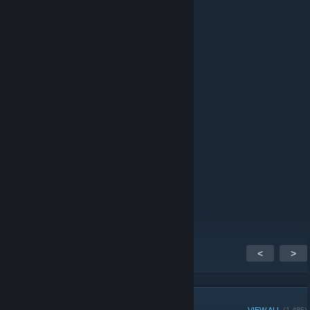
Ziemniaczek
Dec 28, 2023 @ 6:12am
;)
Lemson
Jul 27, 2023 @ 8:07am
Tim q
Oct 29, 2022 @ 5:14pm
¸
<
>