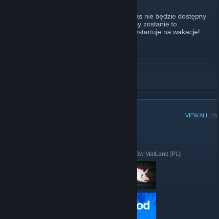
October 26, 2019 -
MatStef132
| 5 Comments
Niestety na prawdopodobnie dość długi czas nie będzie dostępny
serwer TTT. Gdy jednak będzie on dostępny zostanie to
ogłoszone na tej grupie. Serwer na 99% wystartuje na wakacje!
READ MORE
STEAM CURATOR
VIEW ALL
(4)
[PL] Siec serwerów MatLand [PL] reviews
"Recenzuje gry, które lubie :P"
Here are a few recent reviews by [PL] Siec serwerów MatLand [PL]