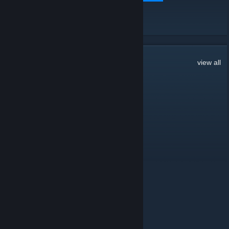
VIEW ALL
28
Comments
view all
Lemson
Jan 4, 2025 @ 8:28pm
hhh
i use arch btw.
Jan 4, 2025 @ 9:58am
matstef jest taki uwu i w ogóle
Panic capitan
May 26, 2024 @ 12:41pm
hail hitla