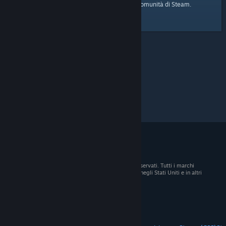
pagina iniziale
Ecco il link alla
della Comunità di Steam.
© 2026 Valve Corporation. Tutti i diritti sono riservati. Tutti i marchi
registrati appartengono ai rispettivi proprietari negli Stati Uniti e in altri
Paesi.
Tutti i prezzi sono IVA inclusa, dove applicabile.
Scarica le app mobili
STEAM