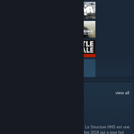
VIEW ALL
33
Comments
view all
76561198040950773
Apr 27, 2019 @ 3:15pm
Bonsoir a tous amis Français et francophone La Structure HNS est une
Structure communautaire montée le 5 novembre 2018 qui a pour but