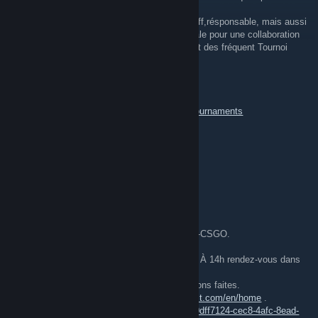
d'étendre sont nom dans la France entière !
Nous recherchons des personnes pour le staff,résponsable, mais aussi
des structures ou teams agréable et conviviale pour une collaboration
pour éventuellement participer à des Pracc et des fréquent Tournoi
avec 16 equipes.
Et une (Future League Fun avec cashprize)
Voici notre groupe Steam événement csgo :
https://steamcommunity.com/groups/HNS-Tournaments
Le Site Web :
{LINK REMOVED}
Merci de votre compréhension.
V i r t u a L
Feb 28, 2018 @ 2:12pm
Tournoi CSGO organisé l'equipe responsable-CSGO.
Le tournoi se deroulera le Dimanche 11 Mars À 14h rendez-vous dans
les salon CSGO
Il commencera quand toutes les equipes serons faites.
Le Tournoi sera sur Faceit :
https://beta.faceit.com/en/home
.
https://beta.faceit.com/en/csgo/tournament/0dff7124-cec8-4afc-8ead-