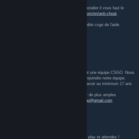
89ac8e8fe787
Il vous faudera l'anti cheat de faceit : pour l'installer il vous faut le
telecharger et l' installer
:https://www.faceit.com/en/anti-cheat
.
Si besoin vous pouvez demande au responsable csgo de l'aide.
Pour plus d'info contacter les responsable.
Cordialement
V i r t u a L
Feb 28, 2018 @ 2:11pm
Himalia veut se lancer dans l'Esport en créant une équipe CSGO. Nous
recherchons donc des joueurs motivés pour rejoindre notre équipe,
rank LEM minimum (ou rank C+ sur ESEA), avoir au minimum 17 ans
(surtout être mature et ne pas être toxic ;) ).
Pour nous envoyez vos candidatures ou pour de plus amples
renseignements contactez-nous à
himaliacsgo@gmail.com
genral 37
Dec 28, 2017 @ 7:42am
Nouveauté sur Himalia gaming !
Un hub Faceit ! Rejoignez le hub, cliquez sur play et attendez !