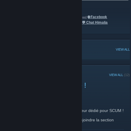
════════════════╝
HIMALIA
🎮 Discord Himalia
🌐 Facebook
[discord.gg]
GAMING
Himalia
💬 Chat Himalia
[www.facebook.com]
POPULAR DISCUSSIONS
VIEW ALL
RECENT ANNOUNCEMENTS
VIEW ALL
(12)
Serveur SCUM disponible !
September 3, 2018 -
MauRo
| 0 Comments
Bonjour !
La communauté ouvre aujourd'hui un serveur dédié pour SCUM !
N'hésitez pas à passer TeamSpeak pour rejoindre la section
SCUM !