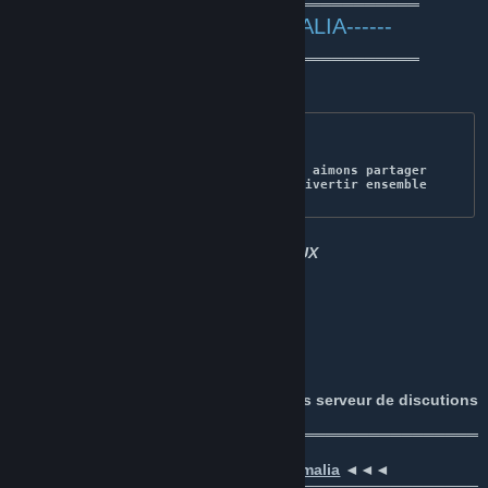
════════════════ஜ۩۞۩ஜ════════════════
---------BIENVENUE SUR HIMALIA------
════════════════ஜ۩۞۩ஜ════════════════
HIMALIA GAMING
Communauté Multigaming où nous aimons partager 
notre savoir mais surtout se divertir ensemble
MERCI DE VOTRE SOUTIEN ET BON JEUX
Originally posted by
Mauro
:
Go Go Go les amis
Venez nous rejoindre et discuter sur nos serveur de discutions
:
╔══════════════════════════════════════════
════════════════╗
╠ ►►► Discord :
https://discord.gg/Himalia
◄◄◄
╚══════════════════════════════════════════