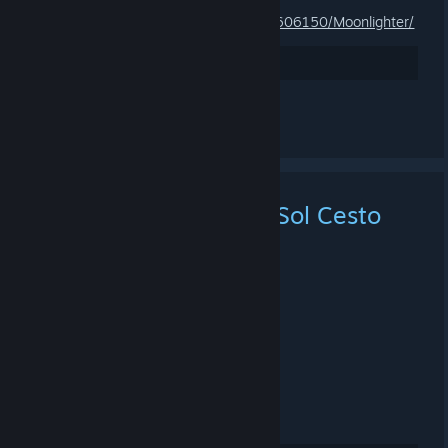
Moonlighter
https://store.steampowered.com/app/606150/Moonlighter/
143
Arvostele
Katso kaikki 7 kommenttia
Epic Games | OTXO & Sol Cesto
are both FREE
31.7. KLO 7.44 -
EUPHORIA
OTXO
[store.epicgames.com]
Sol Cesto
[store.epicgames.com]
Both are free to keep until August 6th