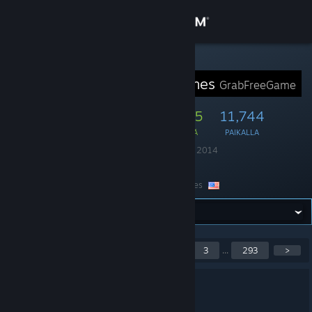
Kirjaudu sisään
Kauppa
STEAM-RYHMÄ
GrabFreeGames
GrabFreeGame
Yhteisö
50,986
2,345
11,744
JÄSENTÄ
PELISSÄ
PAIKALLA
Tietoa
Perustettu
4. elokuuta 2014
Kieli
englanti
Tuki
Sijainti
United States
Vaihda kieli
Hanki Steam-mobiilisovellus
Näytetään ilmoitukset
<
1
2
3
...
293
>
1 - 5 / 1,462
Näytä työpöytäsivusto
Breathedge | Steam