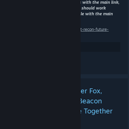
* A lot of people seem to have issues with the main link,
myself included. This Additional link should work
absolutely fine if you're having trouble with the main
one:
https://register.ubisoft.com/ghost-recon-future-
soldier/en-US
84
Arvostele
Katso kaikki 8 kommenttia
(+1) Epic Games | Spider Fox,
Project First Contact, Beacon
Pines & We Were Here Together
6.8. KLO 8.07 -
EUPHORIA
Spider Fox
[store.epicgames.com]