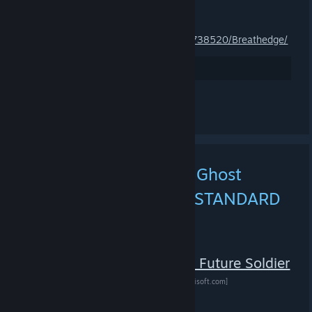
7.8. KLO 11.23 -
KARL PILKINGTON
Breathedge
https://store.steampowered.com/app/738520/Breathedge/
102
Arvostele
Katso kaikki 4 kommenttia
Ubisoft | Tom Clancy's Ghost
Recon Future Soldier (STANDARD
EDITION)
7.8. KLO 2.23 -
EUPHORIA
Tom Clancy's Ghost Recon Future Soldier
(STANDARD EDITION)
[www.ubisoft.com]