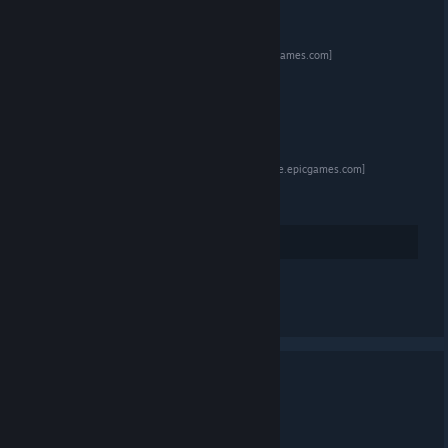
Project First Contact
[store.epicgames.com]
Beacon Pines
[store.epicgames.com]
We Were Here Together
[store.epicgames.com]
80
Arvostele
Katso kaikki 4 kommenttia
Moonlighter | Steam
5.8. KLO 12.19 -
KARL PILKINGTON