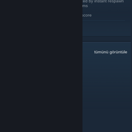
Environmental deaths are now affected by instant respawn
Added /deathcam to toggle death cams
Chat tags reimplemented
Replaced “Tiers” with all time score
DEVAMINI OKU
WEBSITE CHANGES
Updated home page to accommodate new features
Updated leaderboard
Minor visual tweaks
Daily leaderboard
27
Yorum
tümünü görüntüle
View past seasons top players (2022-2024)
King baby face
4 Ağu @ 14:51
lads
Salem (Magical Meow Meow)
24 Haz @ 10:40
Oi!