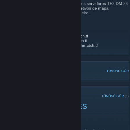
Bem-vindo ao DeathMatch.TF! Aqui rodamos servidores TF2 DM 24
horas por dia, 7 dias por semana, com objetivos de mapa
desativados e respawn instantâneo verdadeiro.
IPS:
HARVEST US:
harvest1us.deathmatch.tf
HIGHTOWER US:
hightower1us.deathmatch.tf
HARVEST BRAZIL:
harvest1sa.deathmatch.tf
HIGHTOWER BRAZIL:
hightower1sa.deathmatch.tf
POPÜLER TARTIŞMALAR
TÜMÜNÜ GÖR
SON DUYURULAR
TÜMÜNÜ GÖR
(1)
DMTF 1/3/2024 CHANGES
3 Ocak 2024 -
radiusculling
| 0 Yorum
SERVER CHANGES