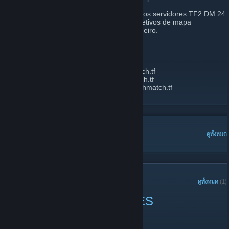
Bem-vindo ao DeathMatch.TF! Aqui rodamos servidores TF2 DM 24
horas por dia, 7 dias por semana, com objetivos de mapa
desativados e respawn instantâneo verdadeiro.
IPS:
HARVEST US:
harvest1us.deathmatch.tf
HIGHTOWER US:
hightower1us.deathmatch.tf
HARVEST BRAZIL:
harvest1sa.deathmatch.tf
HIGHTOWER BRAZIL:
hightower1sa.deathmatch.tf
กระดานสนทนายอดนิยม
ดูทั้งหมด
ประกาศล่าสุด
ดูทั้งหมด
(1)
DMTF 1/3/2024 CHANGES
3 มกราคม 2024 -
radiusculling
| 0 ความเห็น