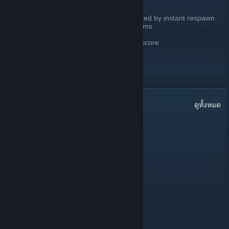
SERVER CHANGES
Environmental deaths are now affected by instant respawn
Added /deathcam to toggle death cams
Chat tags reimplemented
Replaced “Tiers” with all time score
อ่านเพิ่มเติม
WEBSITE CHANGES
Updated home page to accommodate new features
Updated leaderboard
Minor visual tweaks
27
ความเห็น
ดูทั้งหมด
Daily leaderboard
View past seasons top players (2022-2024)
King baby face
4 ส.ค. @ 2: 51pm
lads
Salem (Magical Meow Meow)
24 มิ.ย. @ 10: 40am
Oi!