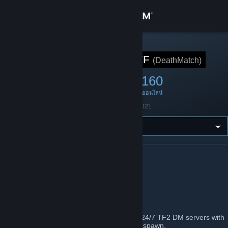
เข้าสู่ระบบ
ร้านค้า
กลุ่ม STEAM
DeathMatchTF
(DeathMatch)
ชุมชน
542
24
160
สมาชิก
อยู่ในเกม
ออนไลน์
เกี่ยวกับ
ก่อตั้ง
6 เมษายน 2021
ฝ่ายสนับสนุน
เปลี่ยนภาษา
เกี่ยวกับ DEATHMATCHTF
รับแอป Steam แบบพกพา
DMTF
ชมเว็บไซต์สำหรับเดสก์ท็อป
https://deathmatch.tf
Welcome to DeathMatch.TF! Here we run 24/7 TF2 DM servers with
map objectives disabled and true instant respawn.