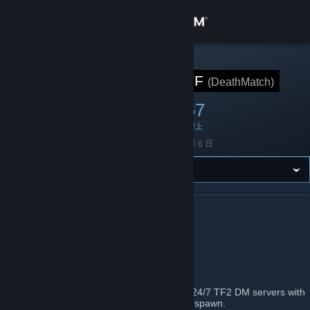
登入
商店
STEAM 群組
DeathMatchTF
(DeathMatch)
社群
549
11
67
成員
遊戲中
線上
關於
創立
2021 年 4 月 6 日
客服
變更語言
關於 DEATHMATCHTF
DMTF
取得 Steam 行動應用程式
https://deathmatch.tf
檢視電腦版網頁
Welcome to DeathMatch.TF! Here we run 24/7 TF2 DM servers with
map objectives disabled and true instant respawn.