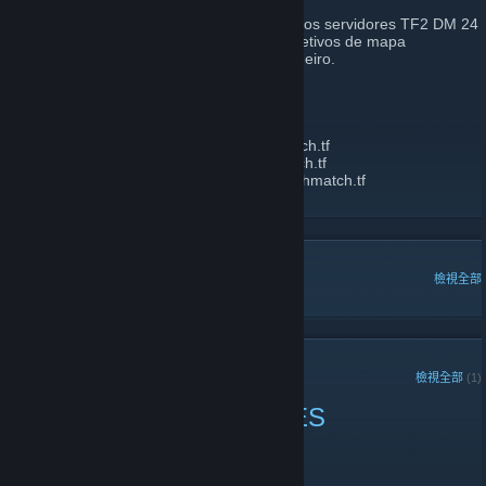
Bem-vindo ao DeathMatch.TF! Aqui rodamos servidores TF2 DM 24
horas por dia, 7 dias por semana, com objetivos de mapa
desativados e respawn instantâneo verdadeiro.
IPS:
HARVEST US:
harvest1us.deathmatch.tf
HIGHTOWER US:
hightower1us.deathmatch.tf
HARVEST BRAZIL:
harvest1sa.deathmatch.tf
HIGHTOWER BRAZIL:
hightower1sa.deathmatch.tf
熱門討論
檢視全部
近期公告
檢視全部
(1)
DMTF 1/3/2024 CHANGES
2024 年 1 月 3 日 -
radiusculling
| 0 則留言
SERVER CHANGES