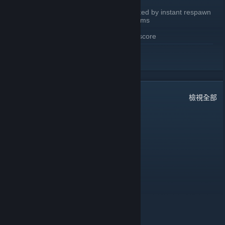
Environmental deaths are now affected by instant respawn
Added /deathcam to toggle death cams
Chat tags reimplemented
Replaced “Tiers” with all time score
繼續閱讀
WEBSITE CHANGES
Updated home page to accommodate new features
Updated leaderboard
Minor visual tweaks
27
則留言
檢視全部
Daily leaderboard
View past seasons top players (2022-2024)
King baby face
8 月 4 日 下午 2:51
lads
Salem (Magical Meow Meow)
6 月 24 日 上午 10:40
Oi!