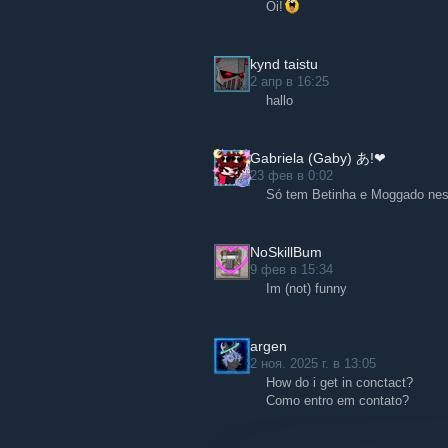
Oi!
kynd taistu
2 апр в 16:25
hallo
Gabriela (Gaby) あ!❤
23 фев в 0:02
Só tem Betinha e Moggado nes
NoSkillBum
9 фев в 15:34
Im (not) funny
argen
2 ноя. 2025 г. в 13:05
How do i get in conctact?
Como entro em contato?