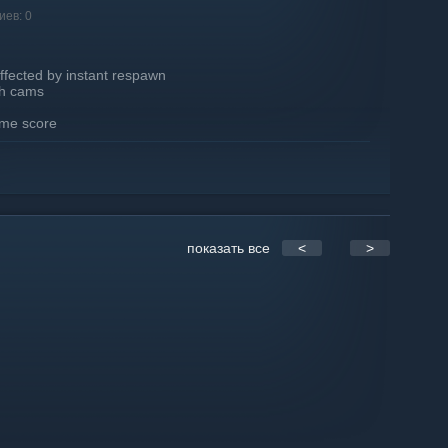
иев: 0
ffected by instant respawn
th cams
time score
date new features
показать все
<
>
ayers (2022-2024)