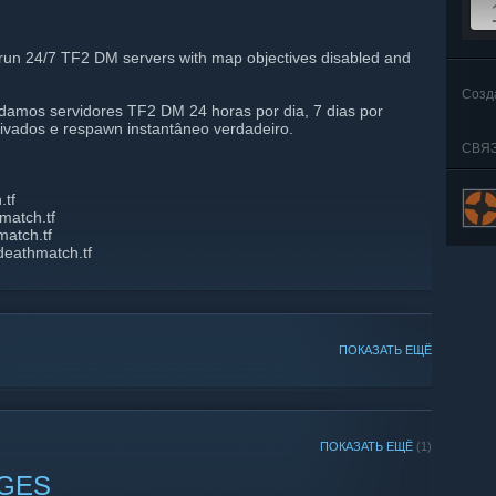
un 24/7 TF2 DM servers with map objectives disabled and
Созд
amos servidores TF2 DM 24 horas por dia, 7 dias por
vados e respawn instantâneo verdadeiro.
СВЯ
.tf
match.tf
match.tf
deathmatch.tf
ПОКАЗАТЬ ЕЩЁ
ПОКАЗАТЬ ЕЩЁ
(1)
NGES