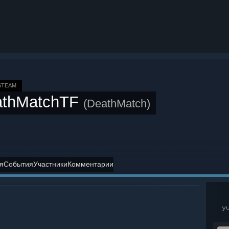
STEAM
athMatchTF
(DeathMatch)
я
События
Участники
Комментарии
У