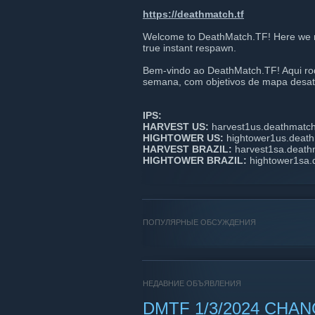
https://deathmatch.tf
Welcome to DeathMatch.TF! Here we r
true instant respawn.
Bem-vindo ao DeathMatch.TF! Aqui rod
semana, com objetivos de mapa desati
IPS:
HARVEST US:
harvest1us.deathmatch
HIGHTOWER US:
hightower1us.death
HARVEST BRAZIL:
harvest1sa.death
HIGHTOWER BRAZIL:
hightower1sa.
ПОПУЛЯРНЫЕ ОБСУЖДЕНИЯ
НЕДАВНИЕ ОБЪЯВЛЕНИЯ
DMTF 1/3/2024 CHA