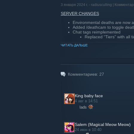
3 января 2024 г. -
radiusculling
| Комментар
SERVER CHANGES
Environmental deaths are now a
Added /deathcam to toggle dea
Chat tags reimplemented
Replaced “Tiers” with all 
ЧИТАТЬ ДАЛЬШЕ
WEBSITE CHANGES
Updated home page to accommo
Updated leaderboard
Minor visual tweaks
Daily leaderboard
Комментариев:
27
View past seasons top pl
King baby face
4 авг в 14:51
lads
Salem (Magical Meow Meow)
24 июн в 10:40