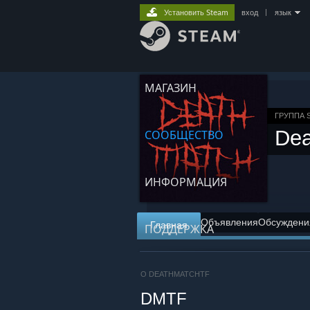
Установить Steam
вход
|
язык
МАГАЗИН
ГРУППА 
De
СООБЩЕСТВО
ИНФОРМАЦИЯ
Объявления
Обсуждени
Главная
ПОДДЕРЖКА
О DEATHMATCHTF
DMTF