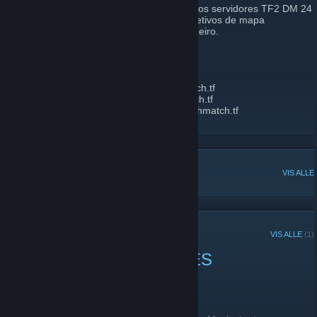
Bem-vindo ao DeathMatch.TF! Aqui rodamos servidores TF2 DM 24
horas por dia, 7 dias por semana, com objetivos de mapa
desativados e respawn instantâneo verdadeiro.
IPS:
HARVEST US:
harvest1us.deathmatch.tf
HIGHTOWER US:
hightower1us.deathmatch.tf
HARVEST BRAZIL:
harvest1sa.deathmatch.tf
HIGHTOWER BRAZIL:
hightower1sa.deathmatch.tf
POPULÆRE DISKUSJONER
VIS ALLE
NYLIGE KUNNGJØRINGER
VIS ALLE
(1)
DMTF 1/3/2024 CHANGES
3. januar 2024 -
radiusculling
| 0 kommentarer
SERVER CHANGES