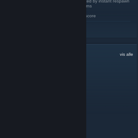
Environmental deaths are now affected by instant respawn
Added /deathcam to toggle death cams
Chat tags reimplemented
Replaced “Tiers” with all time score
LES MER
WEBSITE CHANGES
Updated home page to accommodate new features
Updated leaderboard
Minor visual tweaks
Daily leaderboard
27
kommentarer
vis alle
View past seasons top players (2022-2024)
King baby face
4. aug. kl. 14.51
lads
Salem (Magical Meow Meow)
24. juni kl. 10.40
Oi!