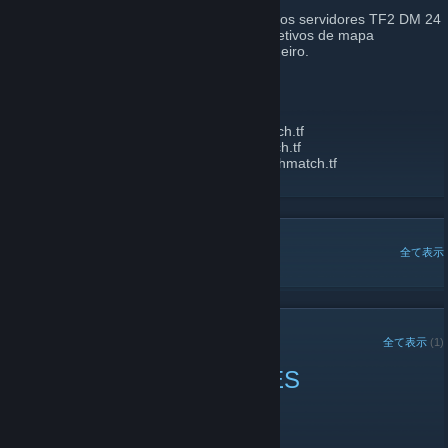
Bem-vindo ao DeathMatch.TF! Aqui rodamos servidores TF2 DM 24
horas por dia, 7 dias por semana, com objetivos de mapa
desativados e respawn instantâneo verdadeiro.
IPS:
HARVEST US:
harvest1us.deathmatch.tf
HIGHTOWER US:
hightower1us.deathmatch.tf
HARVEST BRAZIL:
harvest1sa.deathmatch.tf
HIGHTOWER BRAZIL:
hightower1sa.deathmatch.tf
人気のスレッド
全て表示
最近のお知らせ
全て表示
(1)
DMTF 1/3/2024 CHANGES
2024年1月3日 -
radiusculling
| 0 件のコメント
SERVER CHANGES