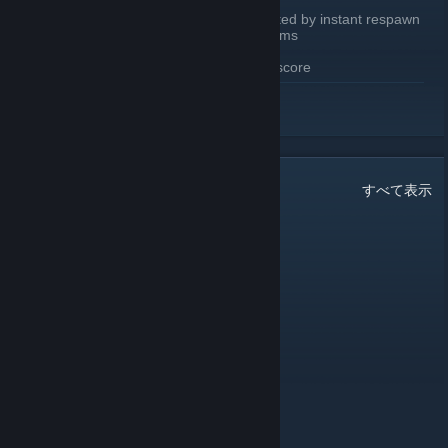
Environmental deaths are now affected by instant respawn
Added /deathcam to toggle death cams
Chat tags reimplemented
Replaced “Tiers” with all time score
詳細を読む
WEBSITE CHANGES
Updated home page to accommodate new features
Updated leaderboard
Minor visual tweaks
27
件のコメント
すべて表示
Daily leaderboard
View past seasons top players (2022-2024)
King baby face
8月4日 14時51分
lads
Salem (Magical Meow Meow)
6月24日 10時40分
Oi!