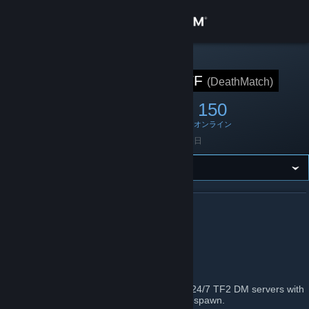
サインイン
ストア
STEAM グループ
DeathMatchTF
(DeathMatch)
コミュニティ
542
28
150
メンバー
ゲーム中
オンライン
詳細
設立日
2021年4月6日
サポート
言語を変更
DEATHMATCHTF について
DMTF
Steamモバイルアプリを入手
https://deathmatch.tf
デスクトップウェブサイトを表示
Welcome to DeathMatch.TF! Here we run 24/7 TF2 DM servers with
map objectives disabled and true instant respawn.