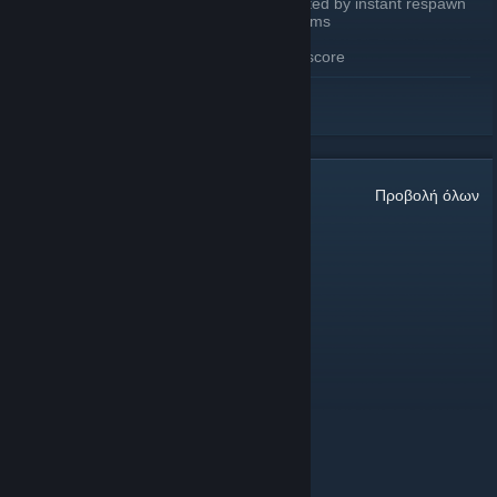
Environmental deaths are now affected by instant respawn
Added /deathcam to toggle death cams
Chat tags reimplemented
Replaced “Tiers” with all time score
ΔΙΑΒΆΣΤΕ ΠΕΡΙΣΣΌΤΕΡΑ
WEBSITE CHANGES
Updated home page to accommodate new features
Updated leaderboard
Minor visual tweaks
Daily leaderboard
Σχόλια:
27
Προβολή όλων
View past seasons top players (2022-2024)
King baby face
4 Αυγ, 14:51
lads
Salem (Magical Meow Meow)
24 Ιουν, 10:40
Oi!