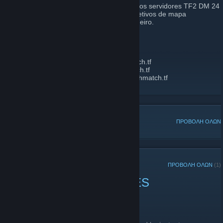
Bem-vindo ao DeathMatch.TF! Aqui rodamos servidores TF2 DM 24
horas por dia, 7 dias por semana, com objetivos de mapa
desativados e respawn instantâneo verdadeiro.
IPS:
HARVEST US:
harvest1us.deathmatch.tf
HIGHTOWER US:
hightower1us.deathmatch.tf
HARVEST BRAZIL:
harvest1sa.deathmatch.tf
HIGHTOWER BRAZIL:
hightower1sa.deathmatch.tf
ΔΗΜΟΦΙΛΕΙΣ ΣΥΖΗΤΗΣΕΙΣ
ΠΡΟΒΟΛΗ ΟΛΩΝ
ΠΡΟΣΦΑΤΕΣ ΑΝΑΚΟΙΝΩΣΕΙΣ
ΠΡΟΒΟΛΗ ΟΛΩΝ
(1)
DMTF 1/3/2024 CHANGES
3 Ιανουαρίου 2024 -
radiusculling
| Σχόλια: 0
SERVER CHANGES