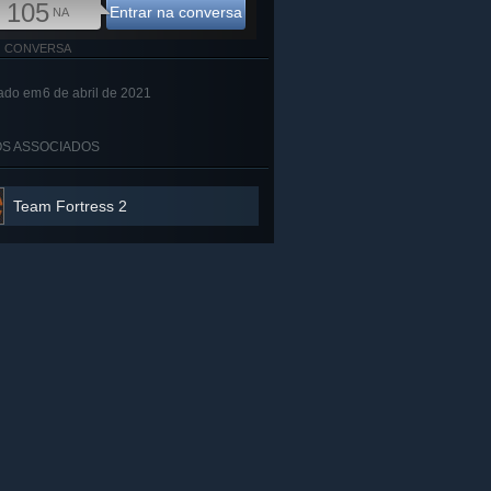
105
Entrar na conversa
NA
CONVERSA
ado em
6 de abril de 2021
S ASSOCIADOS
Team Fortress 2