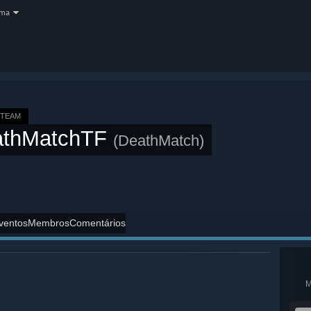
oma
STEAM
athMatchTF
(DeathMatch)
ventos
Membros
Comentários