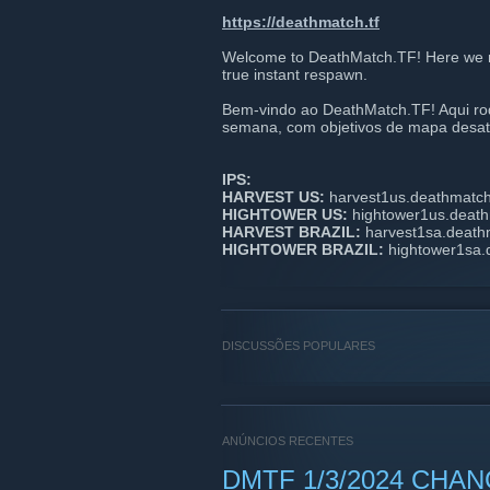
https://deathmatch.tf
Welcome to DeathMatch.TF! Here we r
true instant respawn.
Bem-vindo ao DeathMatch.TF! Aqui rod
semana, com objetivos de mapa desati
IPS:
HARVEST US:
harvest1us.deathmatch
HIGHTOWER US:
hightower1us.death
HARVEST BRAZIL:
harvest1sa.death
HIGHTOWER BRAZIL:
hightower1sa.
DISCUSSÕES POPULARES
ANÚNCIOS RECENTES
DMTF 1/3/2024 CHA