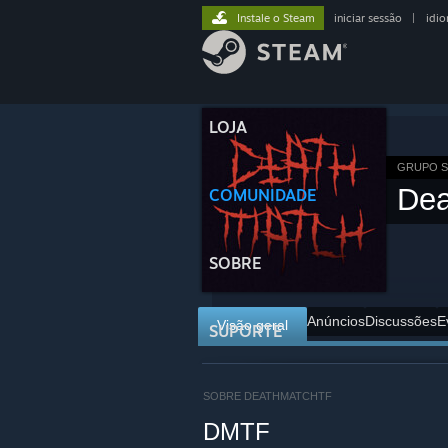
Instale o Steam
iniciar sessão
|
idi
LOJA
GRUPO 
De
COMUNIDADE
SOBRE
Anúncios
Discussões
E
Visão geral
SUPORTE
SOBRE DEATHMATCHTF
DMTF