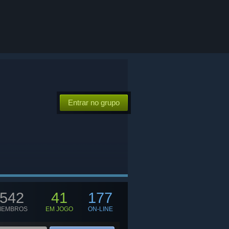
Entrar no grupo
542
41
177
MEMBROS
EM JOGO
ON-LINE