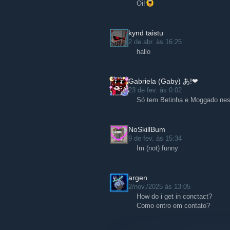
Oi!
kynd taistu
2 de abr. às 16:25
hallo
Gabriela (Gaby) あ!❤
23 de fev. às 0:02
Só tem Betinha e Moggado nes
NoSkillBum
9 de fev. às 15:34
Im (not) funny
argen
2/nov./2025 às 13:05
How do i get in conctact?
Como entro em contato?