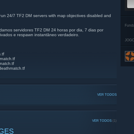
un 24/7 TF2 DM servers with map objectives disabled and
Fund
amos servidores TF2 DM 24 horas por dia, 7 dias por
vados e respawn instantâneo verdadeiro.
JOGO
.tf
match.tf
match.tf
deathmatch.tf
VER TODOS
VER TODOS
(1)
NGES