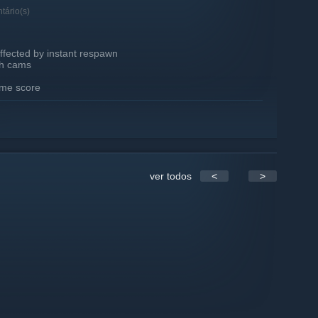
tário(s)
ffected by instant respawn
th cams
time score
date new features
ver todos
<
>
ayers (2022-2024)