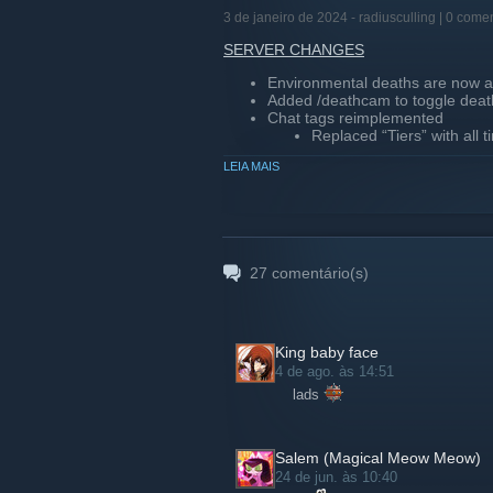
3 de janeiro de 2024 -
radiusculling
| 0 comen
SERVER CHANGES
Environmental deaths are now a
Added /deathcam to toggle dea
Chat tags reimplemented
Replaced “Tiers” with all 
LEIA MAIS
WEBSITE CHANGES
Updated home page to accommo
Updated leaderboard
Minor visual tweaks
Daily leaderboard
27
comentário(s)
View past seasons top pl
King baby face
4 de ago. às 14:51
lads
Salem (Magical Meow Meow)
24 de jun. às 10:40