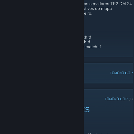
Bem-vindo ao DeathMatch.TF! Aqui rodamos servidores TF2 DM 24
horas por dia, 7 dias por semana, com objetivos de mapa
desativados e respawn instantâneo verdadeiro.
IPS:
HARVEST US:
harvest1us.deathmatch.tf
HIGHTOWER US:
hightower1us.deathmatch.tf
HARVEST BRAZIL:
harvest1sa.deathmatch.tf
HIGHTOWER BRAZIL:
hightower1sa.deathmatch.tf
POPÜLER TARTIŞMALAR
TÜMÜNÜ GÖR
SON DUYURULAR
TÜMÜNÜ GÖR
(1)
DMTF 1/3/2024 CHANGES
3 Ocak 2024 -
radiusculling
| 0 Yorum
SERVER CHANGES