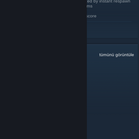
Environmental deaths are now affected by instant respawn
Added /deathcam to toggle death cams
Chat tags reimplemented
Replaced “Tiers” with all time score
DEVAMINI OKU
WEBSITE CHANGES
Updated home page to accommodate new features
Updated leaderboard
Minor visual tweaks
Daily leaderboard
27
Yorum
tümünü görüntüle
View past seasons top players (2022-2024)
King baby face
4 Ağu @ 14:51
lads
Salem (Magical Meow Meow)
24 Haz @ 10:40
Oi!