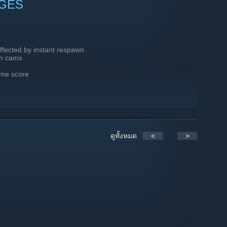
NGES
ffected by instant respawn
th cams
time score
date new features
ดูทั้งหมด
<
>
ayers (2022-2024)