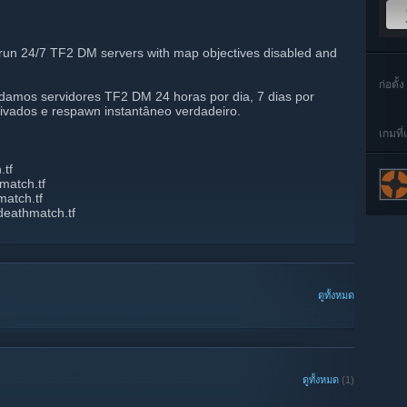
un 24/7 TF2 DM servers with map objectives disabled and
ก่อตั้ง
amos servidores TF2 DM 24 horas por dia, 7 dias por
vados e respawn instantâneo verdadeiro.
เกมที่
.tf
match.tf
match.tf
deathmatch.tf
ดูทั้งหมด
ดูทั้งหมด
(1)