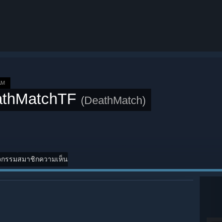
AM
athMatchTF
(DeathMatch)
จกรรม
สมาชิก
ความเห็น