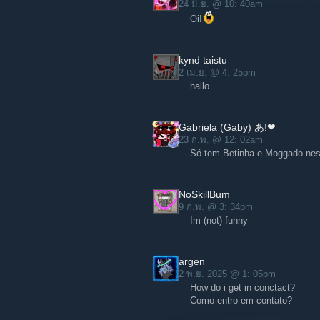
24 มิ.ย. @ 10: 40am
Oi!
kynd taistu
2 เม.ย. @ 4: 25pm
hallo
Gabriela (Gaby) あ!❤
23 ก.พ. @ 12: 02am
Só tem Betinha e Moggado nes
NoSkillBum
9 ก.พ. @ 3: 34pm
Im (not) funny
argen
2 พ.ย. 2025 @ 1: 05pm
How do i get in conctact?
Como entro em contato?