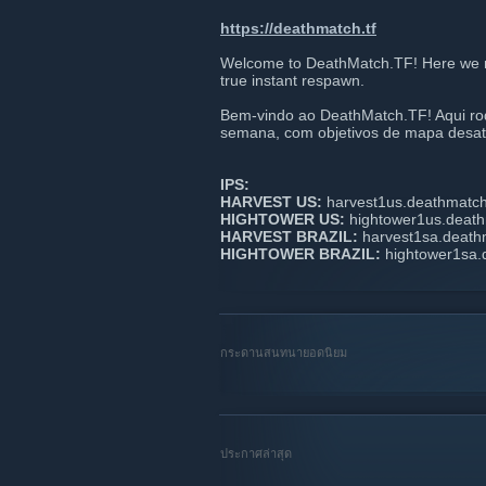
https://deathmatch.tf
Welcome to DeathMatch.TF! Here we r
true instant respawn.
Bem-vindo ao DeathMatch.TF! Aqui rod
semana, com objetivos de mapa desati
IPS:
HARVEST US:
harvest1us.deathmatch
HIGHTOWER US:
hightower1us.death
HARVEST BRAZIL:
harvest1sa.death
HIGHTOWER BRAZIL:
hightower1sa.
กระดานสนทนายอดนิยม
ประกาศล่าสุด