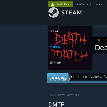
ติดตั้ง Steam
เข้าสู่ระบบ
|
ภาษา
ร้านค้า
กลุ่ม STE
De
ชุมชน
เกี่ยวกับ
ประกาศ
กระดานสนทนา
กิ
ภาพรวม
ฝ่ายสนับสนุน
เกี่ยวกับ DEATHMATCHTF
DMTF