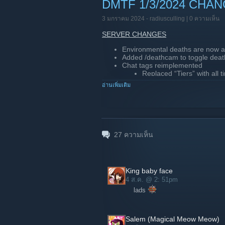
DMTF 1/3/2024 CHA
3 มกราคม 2024 -
radiusculling
| 0 ความเห็น
SERVER CHANGES
Environmental deaths are now a
Added /deathcam to toggle dea
Chat tags reimplemented
Replaced “Tiers” with all 
อ่านเพิ่มเติม
WEBSITE CHANGES
Updated home page to accommo
Updated leaderboard
Minor visual tweaks
27
ความเห็น
Daily leaderboard
View past seasons top pl
King baby face
4 ส.ค. @ 2: 51pm
lads
Salem (Magical Meow Meow)