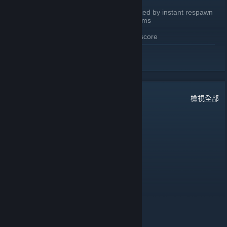
Environmental deaths are now affected by instant respawn
Added /deathcam to toggle death cams
Chat tags reimplemented
Replaced “Tiers” with all time score
繼續閱讀
WEBSITE CHANGES
Updated home page to accommodate new features
Updated leaderboard
Minor visual tweaks
27
則留言
檢視全部
Daily leaderboard
View past seasons top players (2022-2024)
King baby face
8 月 4 日 下午 2:51
lads
Salem (Magical Meow Meow)
6 月 24 日 上午 10:40
Oi!