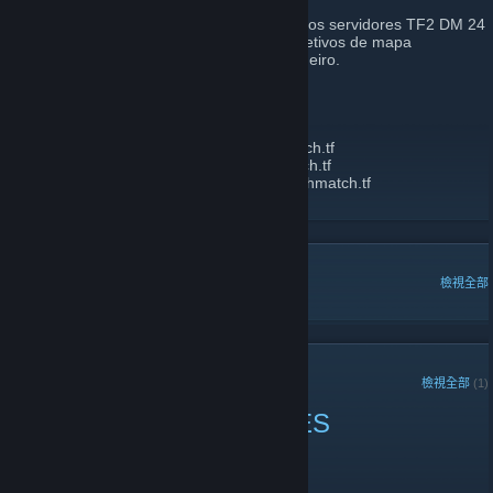
Bem-vindo ao DeathMatch.TF! Aqui rodamos servidores TF2 DM 24
horas por dia, 7 dias por semana, com objetivos de mapa
desativados e respawn instantâneo verdadeiro.
IPS:
HARVEST US:
harvest1us.deathmatch.tf
HIGHTOWER US:
hightower1us.deathmatch.tf
HARVEST BRAZIL:
harvest1sa.deathmatch.tf
HIGHTOWER BRAZIL:
hightower1sa.deathmatch.tf
熱門討論
檢視全部
近期公告
檢視全部
(1)
DMTF 1/3/2024 CHANGES
2024 年 1 月 3 日 -
radiusculling
| 0 則留言
SERVER CHANGES