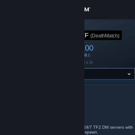
登入
商店
STEAM 群組
DeathMatchTF
(DeathMatch)
社群
546
17
100
成員
遊戲中
線上
關於
創立
2021 年 4 月 6 日
客服
變更語言
關於 DEATHMATCHTF
DMTF
取得 Steam 行動應用程式
https://deathmatch.tf
檢視電腦版網頁
Welcome to DeathMatch.TF! Here we run 24/7 TF2 DM servers with
map objectives disabled and true instant respawn.