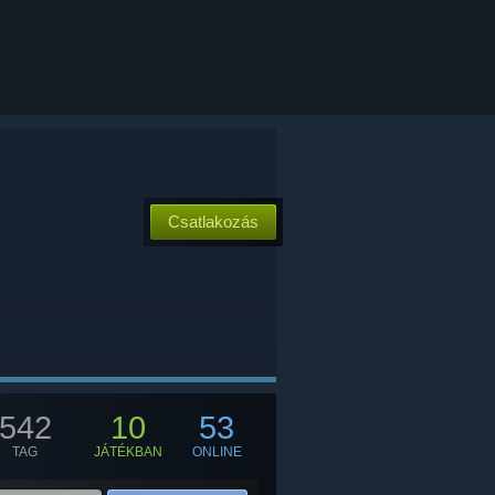
Csatlakozás
542
10
53
TAG
JÁTÉKBAN
ONLINE