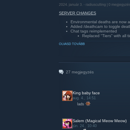
2024. január 3. -
radiusculling
| 0 megjegyzé
SERVER CHANGES
Environmental deaths are now a
Added /deathcam to toggle dea
Chat tags reimplemented
Replaced “Tiers” with all 
OLVASD TOVÁBB
WEBSITE CHANGES
Updated home page to accommo
Updated leaderboard
Minor visual tweaks
Daily leaderboard
27
megjegyzés
View past seasons top pl
King baby face
aug. 4., 14:51
lads
Salem (Magical Meow Meow)
jún. 24., 10:40