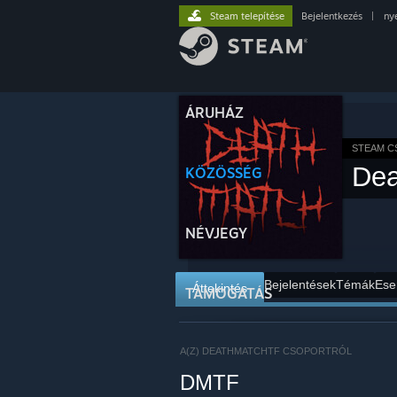
Steam telepítése
Bejelentkezés
|
ny
ÁRUHÁZ
STEAM 
De
KÖZÖSSÉG
NÉVJEGY
Bejelentések
Témák
Ese
Áttekintés
TÁMOGATÁS
A(Z) DEATHMATCHTF CSOPORTRÓL
DMTF