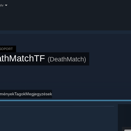
elv
CSOPORT
athMatchTF
(DeathMatch)
mények
Tagok
Megjegyzések