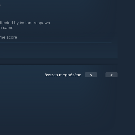
s
ffected by instant respawn
th cams
time score
date new features
összes megnézése
<
>
ayers (2022-2024)