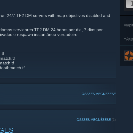
un 24/7 TF2 DM servers with map objectives disabled and
Alapí
amos servidores TF2 DM 24 horas por dia, 7 dias por
vados e respawn instantâneo verdadeiro.
TÁRS
.tf
match.tf
match.tf
deathmatch.tf
ÖSSZES MEGNÉZÉSE
ÖSSZES MEGNÉZÉSE
(1)
NGES