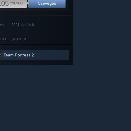
105
Csevegés
CSEVEG
tva:
2021. április 6.
ÍTOTT JÁTÉKOK
Team Fortress 2