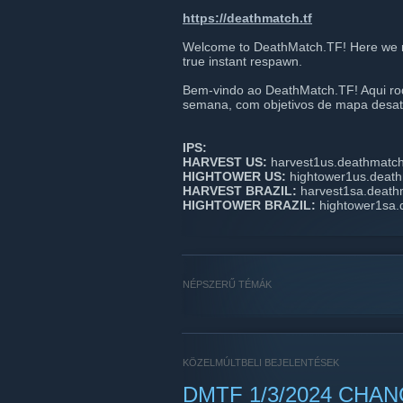
https://deathmatch.tf
Welcome to DeathMatch.TF! Here we r
true instant respawn.
Bem-vindo ao DeathMatch.TF! Aqui rod
semana, com objetivos de mapa desati
IPS:
HARVEST US:
harvest1us.deathmatch
HIGHTOWER US:
hightower1us.death
HARVEST BRAZIL:
harvest1sa.death
HIGHTOWER BRAZIL:
hightower1sa.
NÉPSZERŰ TÉMÁK
KÖZELMÚLTBELI BEJELENTÉSEK
DMTF 1/3/2024 CHA