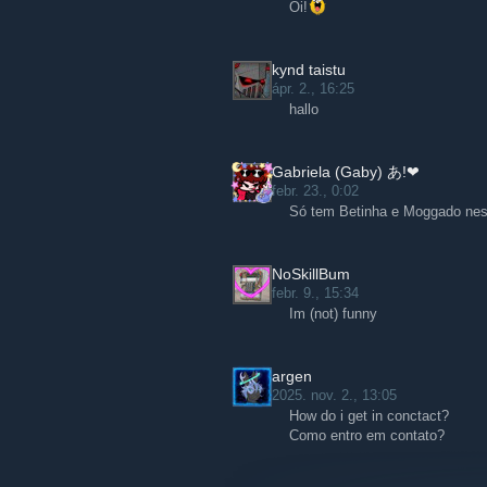
Oi!
kynd taistu
ápr. 2., 16:25
hallo
Gabriela (Gaby) あ!❤
febr. 23., 0:02
Só tem Betinha e Moggado nes
NoSkillBum
febr. 9., 15:34
Im (not) funny
argen
2025. nov. 2., 13:05
How do i get in conctact?
Como entro em contato?