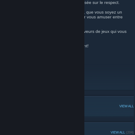
partenaires de jeux dans une ambiance basée sur le respect.
Nous accueillons tous les types de joueurs, que vous soyez un
joueur compétitif, occasionnel ou juste pour vous amuser entre
amis, vous êtes le bienvenue.
Nous hébergeons également plusieurs serveurs de jeux qui vous
offriront une expérience variée.
Au plaisir de jouer avec vous prochainement!
Sincèrement,
L’équipe de Bûcherons.ca
Site Internet
[bucherons.ca]
Discord
[discord.gg]
Règlements
[bucherons.ca]
POPULAR DISCUSSIONS
VIEW ALL
GROUP MEMBERS
VIEW ALL
(204)