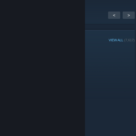
<
>
GROUP MEMBERS
VIEW ALL
(7,617)
Group Player of the Week:
Administrators
© Valve Corporation. All rights reserved. All trademarks
are property of their respective owners in the US and
other countries.
Privacy Policy
|
Legal
|
Accessibility
|
Steam Subscriber Agreement
|
Refunds
|
Cookies