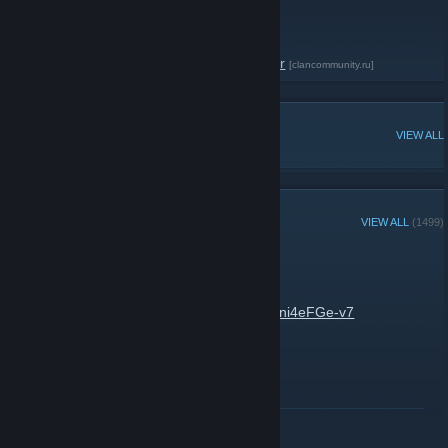
Наша группа в контакте
[vk.com]
Форум steam-группы The Best of Total war
[clancommunity.ru]
POPULAR DISCUSSIONS
VIEW ALL
RECENT ANNOUNCEMENTS
VIEW ALL
(1499)
Wh40k the battle of bilibili
July 11 -
Talint
| 0 Comments
https://youtu.be/9w6bB1McmzM?si=rIJDcpni4eFGe-v7
READ MORE