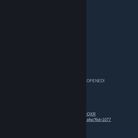
Jun 14, 2025 @ 11:06am
add
🅺🆉🅰🅽🅳🅴🆁
Mar 14, 2024 @ 3:11am
UA: Заціни мій профіль
EN: Check out my profile
AEG | Asseror
Feb 28, 2024 @ 8:24am
Registration for the Cup of Nations 2024 has OPENED!
- Attila
- Rome 2
- Rome (original version)
Full details here:
https://discord.gg/zwXY2NyQXR
or here:
https://republicarena.ru/forumdisplay.php?fid=1077
Welcome everyone!