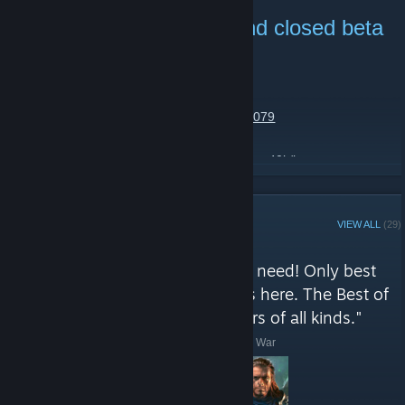
WH40K new gameplay and closed beta
invitation this year
June 9 -
Talint
| 0 Comments
Game play
https://m.vkvideo.ru/video-288344_456242079
Closed beta
https://www.totalwar.com/games/warhammer-40k/beta
READ MORE
Удачи!
STEAM CURATOR
VIEW ALL
(29)
The Best of Total War reviews
"Only best of Total War is all you need! Only best
150 symbols about TW games is here. The Best of
Total War dedicated for TW-lovers of all kinds."
Here are a few recent reviews by The Best of Total War