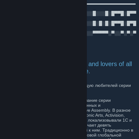
●▬▬▬▬▬▬▬▬▬▬▬▬▬▬ஜ۩۞۩ஜ▬▬▬▬▬▬▬▬▬▬▬▬
▬●
░▀▀█▀▀░█▀▀█░▀▀█▀▀░█▀▀█░█░░░░░█░░░█░█▀▀█░█▀▀
█░
░░░█░░░█░░█░░░█░░░█▀▀█░█░░░░░█░█░█░█▀▀█░█▀█
▀░
░░░▀░░░▀▀▀▀░░░▀░░░▀░░▀░▀▀▀░░░▀▀▀▀▀░▀░░▀░▀░▀
░░
The group is dedicated to fans and lovers of all
kind, of the Total War franchise.
Добро пожаловать в группу, объединяющую любителей серии
Total War.
Total War (англ. Тотальная война) — название серии
стратегических компьютерных игр, созданных и
разрабатываемых компанией The Creative Assembly. В разное
время издателями были компании Electronic Arts, Activision,
SEGA. В России игры серии официально локализовывали 1C и
SoftClub. В настоящее время серия включает девять
самостоятельных игр и семь дополнений к ним. Традиционно в
играх серии объединяются жанры пошаговой глобальной