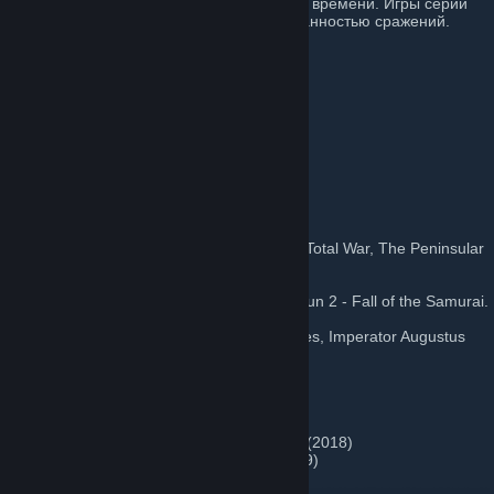
стратегии и тактических битв в реальном времени. Игры серии
отличаются масштабностью и проработанностью сражений.
Игры серии:
Shogun: Total War (2000)
Mongol Invasion
Medieval: Total War (2002)
Viking Invasion
Rome: Total War (2004)
Barbarian Invasion, Alexander.
Medieval II: Total War (2006)
Kingdoms
Empire: Total War (2009)
The Warpath Campaign, Napoleon: Total War, The Peninsular
Campaign.
Total War: Shogun 2 (2011)
Rise of the Samurai, Total War Shogun 2 - Fall of the Samurai.
Total War: Rome II (2013)
Caesar in Gaul, Hannibal at the Gates, Imperator Augustus
Campaign, Wrath of Sparta
Total War Attila (2015)
Total War Arena (2015 cbt)
Total War Warhammer (2016)
Total War Warhammer II (2017)
Total War Saga: Thrones of Britania (2018)
Total War: THREE KINGDOMS (2019)
A Total War Saga: TROY (2020)