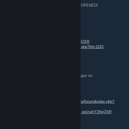
Registration for the Cup of Nations 2026 has OPENED!
- Attila
- Rome 2
- Rome (original version)
- Medieval II
Full details here:
https://discord.gg/zwXY2NyQXR
or here:
https://republicarena.ru/forumdisplay.php?fid=1193
AEG | Asseror
Sep 19, 2025 @ 3:16am
Ежегодный Total War турнир, который пройдет по:
- Total War: Attila
- Total War: Rome II
- Total War: Shogun 2
Все подробности тут:
https://republicarena.ru/forumdisplay.php?
fid=1175
Или же через Discord канал:
https://discord.gg/zwXY2NyQXR
BBQ Chicken