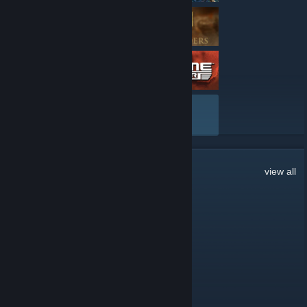
VIEW ALL
1,177
Comments
view all
Talint
Jun 24 @ 4:27am
Hello
AEG | FoK | Bleks
Mar 13 @ 2:25am