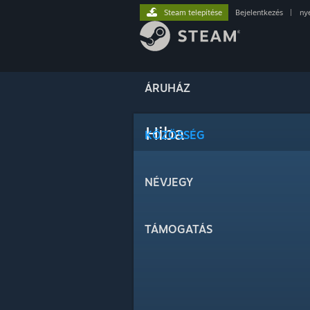
Steam telepítése
Bejelentkezés
|
ny
ÁRUHÁZ
Hiba
KÖZÖSSÉG
NÉVJEGY
TÁMOGATÁS