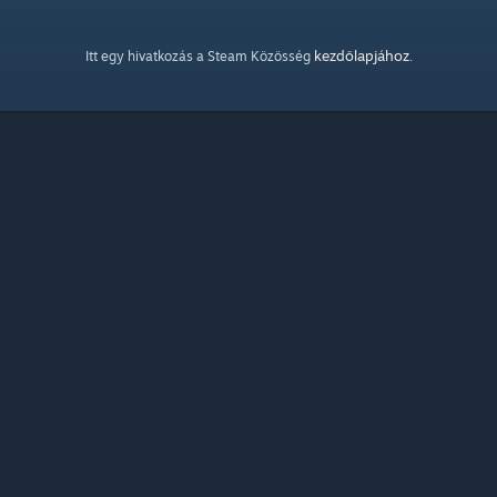
kezdőlapjához
Itt egy hivatkozás a Steam Közösség
.