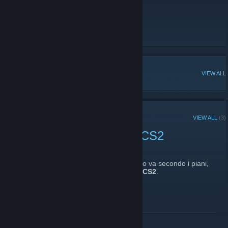
Ulteriori Informazioni :
info@4disagio.com
Sito web :
https://4disagio.com/
POPULAR DISCUSSIONS
VIEW ALL
RECENT ANNOUNCEMENTS
VIEW ALL
(3)
Possibile nuova apertura CS2
April 6, 2023 -
Baldo
| 0 Comments
Si, come dice il titolo, probabilmente se tutto va secondo i piani,
4Disagio
riaprirà i server retake e altro su
CS2
.
Rimanete sintonizzati!
READ MORE