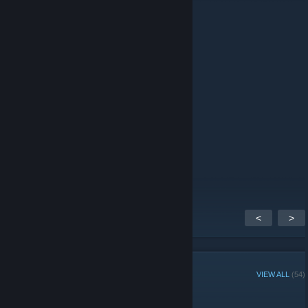
Apr 17, 2021 @ 4:14am
gay
pal
Mar 9, 2021 @ 5:57am
Baldo
Mar 2, 2021 @ 11:31pm
www.4Disagio.com
<
>
GROUP MEMBERS
VIEW ALL
(54)
Group Player of the Week: