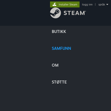
Installer Steam
logg inn
|
språk
BUTIKK
SAMFUNN
OM
STØTTE