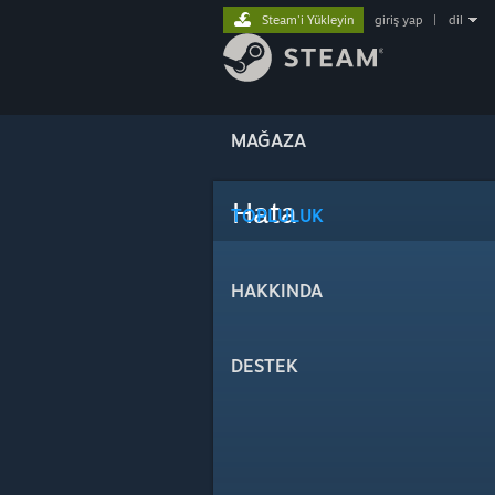
Steam'i Yükleyin
giriş yap
|
dil
MAĞAZA
Hata
TOPLULUK
HAKKINDA
DESTEK