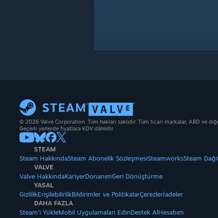
© 2026 Valve Corporation. Tüm hakları saklıdır. Tüm ticari markalar, ABD ve diğer 
Geçerli yerlerde fiyatlara KDV dâhildir.
STEAM
Steam Hakkında
Steam Abonelik Sözleşmesi
Steamworks
Steam Dağı
VALVE
Valve Hakkında
Kariyer
Donanım
Geri Dönüştürme
YASAL
Gizlilik
Erişilebilirlik
Bildirimler ve Politikalar
Çerezler
İadeler
DAHA FAZLA
Steam'i Yükle
Mobil Uygulamaları Edin
Destek Al
Hesabım