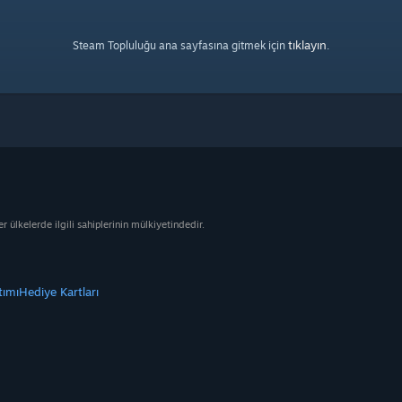
tıklayın
Steam Topluluğu ana sayfasına gitmek için
.
ülkelerde ilgili sahiplerinin mülkiyetindedir.
tımı
Hediye Kartları