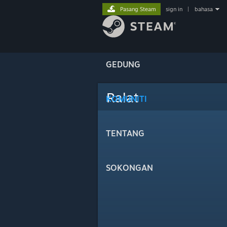
Pasang Steam
sign in
|
bahasa
GEDUNG
Ralat
KOMUNITI
TENTANG
SOKONGAN