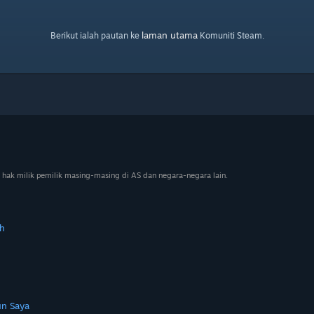
laman utama
Berikut ialah pautan ke
Komuniti Steam.
 hak milik pemilik masing-masing di AS dan negara-negara lain.
h
n Saya