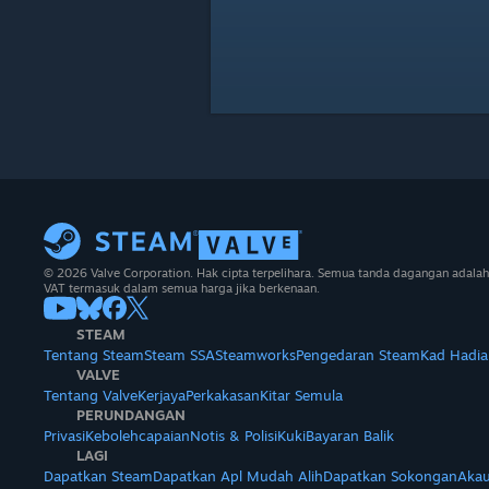
© 2026 Valve Corporation. Hak cipta terpelihara. Semua tanda dagangan adalah
VAT termasuk dalam semua harga jika berkenaan.
STEAM
Tentang Steam
Steam SSA
Steamworks
Pengedaran Steam
Kad Hadia
VALVE
Tentang Valve
Kerjaya
Perkakasan
Kitar Semula
PERUNDANGAN
Privasi
Kebolehcapaian
Notis & Polisi
Kuki
Bayaran Balik
LAGI
Dapatkan Steam
Dapatkan Apl Mudah Alih
Dapatkan Sokongan
Akau