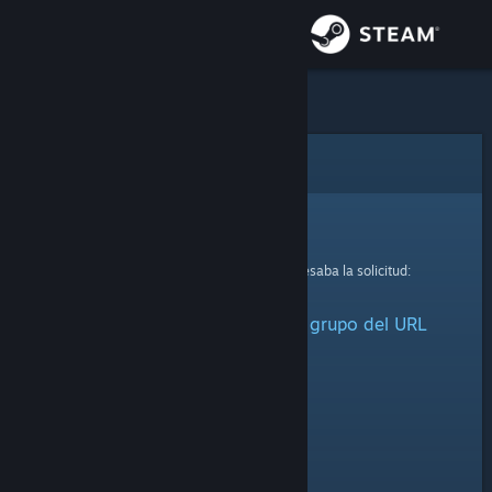
Iniciar sesión
Tienda
Comunidad
Error
Acerca de
Lo sentimos.
Se produjo un error mientras se procesaba la solicitud:
Soporte
No se pudo recuperar ningún grupo del URL
Cambiar idioma
facilitado.
Obtener la aplicación de Steam Mobile
Ver versión clásica