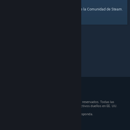
página de inicio
Aquí tienes un enlace a la
de la Comunidad de Steam.
© 2026 Valve Corporation. Todos los derechos reservados. Todas las
marcas registradas son propiedad de sus respectivos dueños en EE. UU.
y otros países.
IVA incluido en todos los precios, cuando corresponda.
Obtener aplicaciones móviles