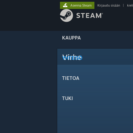
Asenna Steam
Kirjaudu sisään
|
kiel
KAUPPA
Virhe
YHTEISÖ
TIETOA
TUKI