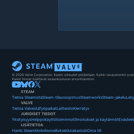
© 2026 Valve Corporation. Kaikki oikeudet pidätetään. Kaikki tavaramerkit ovat
Kaikki hinnat sisältävät asiaankuuluvan arvonlisäveron.
STEAM
Tietoa Steamistä
Steam-tilaussopimus
Steamworks
Steam-jakelu
Lahj
VALVE
Tietoa Valvesta
Työpaikat
Laitteisto
Kierrätys
JURIDISET TIEDOT
Yksityisyys
Helppokäyttötoiminnot
Ilmoitukset ja käytännöt
Evästeet
LISÄTIETOA
Hanki Steam
Mobiilisovellukset
Asiakastuki
Oma tili