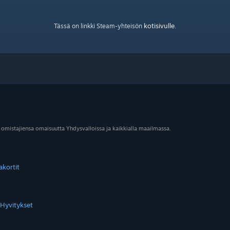
kotisivulle
Tässä on linkki Steam-yhteisön
.
 omistajiensa omaisuutta Yhdysvalloissa ja kaikkialla maailmassa.
akortit
Hyvitykset