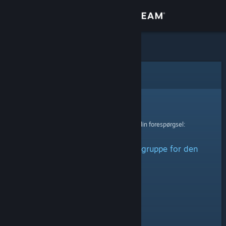
Log på
Butik
Fællesskab
Fejl
Om
Beklager!
Der skete en fejl ved behandling af din forespørgsel:
Support
Der kunne ikke hentes nogen gruppe for den
Skift sprog
angivne URL.
Hent Steam-mobilappen
Vis desktop-webside