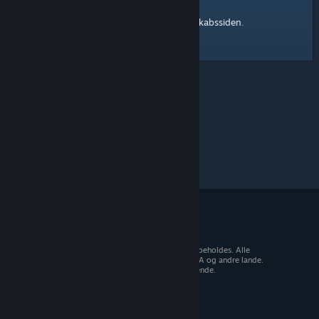
Steam-fællesskabssiden
Her er et link til
.
© 2026 Valve Corporation. Alle rettigheder forbeholdes. Alle
varemærker tilhører deres respektive ejere i USA og andre lande.
Moms inkluderet i alle priser, hvor det er gældende.
Hent mobilapps
STEAM