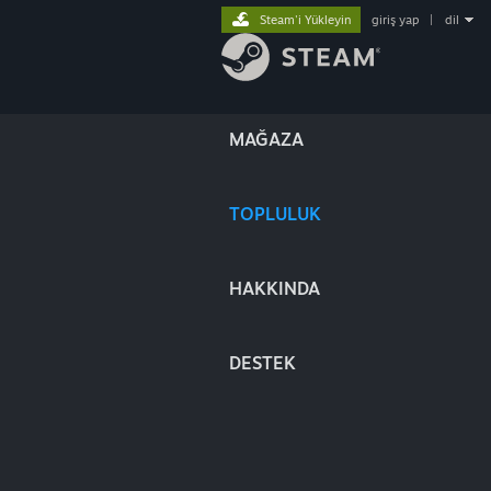
Steam'i Yükleyin
giriş yap
|
dil
MAĞAZA
TOPLULUK
HAKKINDA
DESTEK