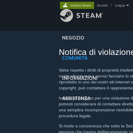
Installa Steam
Accedi
|
Lingua
NEGOZIO
Notifica di violazion
COMUNITÀ
Valve rispetta i diritti di proprietà intelle
nostri siti internet e servizi facciano lo
INFORMAZIONI
riprodotto in uno dei nostri siti internet
copyright, può contattare il rappresenta
ASSISTENZA
Inviare un reclamo per una violazione d
potresti considerare di contattare dirett
una semplice incomprensione risolvibile
procedura legale.
Si mette a conoscenza che sotto la Sezio
persona che travisa deliberatamente un 