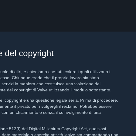
e del copyright
ttuale di altri, e chiediamo che tutti coloro i quali utilizzano i
 stesso. Chiunque creda che il proprio lavoro sia stato
 o servizi in maniera che costituisca una violazione del
nte del copyright di Valve utilizzando il modulo sottostante.
el copyright è una questione legale seria. Prima di procedere,
amente il privato per rivolgergli il reclamo. Potrebbe essere
 con un chiarimento e senza il coinvolgimento di una
ne 512(f) del Digital Millenium Copyright Act, qualsiasi
dato materiale o esercita attività lesive sta commettendo una