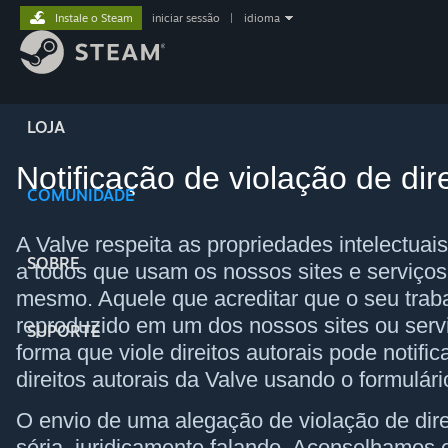
Instale o Steam
iniciar sessão
|
idioma
LOJA
Notificação de violação de dire
COMUNIDADE
A Valve respeita as propriedades intelectuai
SOBRE
a todos que usam os nossos sites e serviços
mesmo. Aquele que acreditar que o seu trab
reproduzido em um dos nossos sites ou servi
SUPORTE
forma que viole direitos autorais pode notifi
direitos autorais da Valve usando o formulári
O envio de uma alegação de violação de direi
séria, juridicamente falando. Aconselhamos 