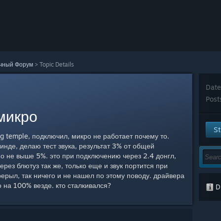
чный Форум
>
Topic Details
Date
Post
микро
St
g temple, подключил, микро не работает почему то.
винде, делаю тест звука, результат 3% от общей
но не выше 5%. это при подключению через 2.4 донгл,
ерез блютуз так же, только еще и звук портится при
рерыл, так ничего и не нашел по этому поводу. драйвера
 на 100% везде. кто сталкивался?
Di