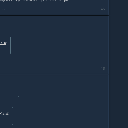
2am
#5
_I_K
:
#6
H_I_K
: