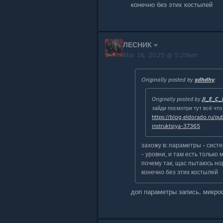
конечно без этих костылей
ЛЕСНИК
Mar 16, 2025 @ 5:29am
Originally posted by
xdhdhy
:
Originally posted by
JI_E_C_
зайди посмотри тут всё что 
https://blog.eldorado.ru/p
instruktsiya-37365
захожу в: параметры - сист
- уровни, и там есть только
почему так, щас пытаюсь но
конечно без этих костылей
доп параметры запись, микро