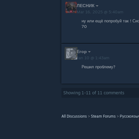
ЛЕСНИК
Mar 16, 2025 @ 5:40am
ну или ещё попробуй так ! Си
70
Егор
Jan 10 @ 1:43am
Решил проблему?
Showing
1
-
11
of
11
comments
All Discussions
>
Steam Forums
>
Русскоязы