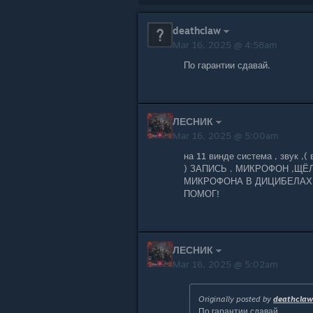
deathclaw
Mar 16, 2025 @ 4:58am
По гарантии сдавай.
ЛЕСНИК
Mar 16, 2025 @ 5:00am
на 11 винде система , звук
) ЗАПИСЬ . МИКРОФОН ,ЩЁЛ
МИКРОФОНА В ДИЦИБЕЛАХ !
ПОМОГ!
ЛЕСНИК
Mar 16, 2025 @ 5:02am
Originally posted by
deathclaw
По гарантии сдавай.