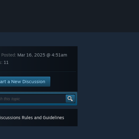
 Posted:
Mar 16, 2025 @ 4:51am
s:
11
art a New Discussion
scussions Rules and Guidelines