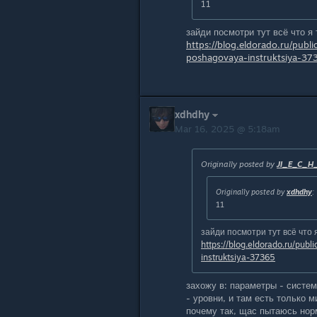
11
зайди посмотри тут всё что я 
https://blog.eldorado.ru/publ
poshagovaya-instruktsiya-37
xdhdhy
Mar 16, 2025 @ 5:18am
Originally posted by
JI_E_C_H
Originally posted by
xdhdhy
:
11
зайди посмотри тут всё что 
https://blog.eldorado.ru/pub
instruktsiya-37365
захожу в: параметры - систе
- уровни, и там есть только м
почему так, щас пытаюсь нор