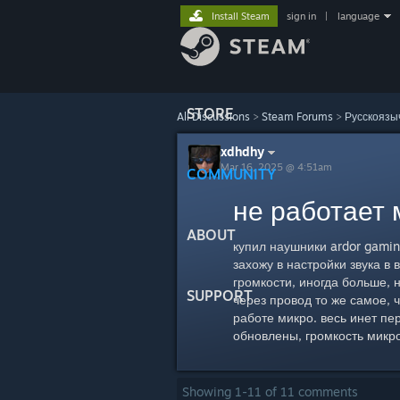
Install Steam
sign in
|
language
STORE
All Discussions
>
Steam Forums
>
Русскоязы
xdhdhy
Mar 16, 2025 @ 4:51am
COMMUNITY
не работает 
ABOUT
купил наушники ardor gamin
захожу в настройки звука в 
громкости, иногда больше, 
SUPPORT
через провод то же самое, ч
работе микро. весь инет пе
обновлены, громкость микро
Showing
1
-
11
of
11
comments