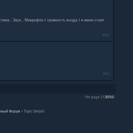
стема , Звук , Микрофон ( громкость входа ) и меня стоит
#10
#11
Per page:
15
30
50
чный Форум
>
Topic Details