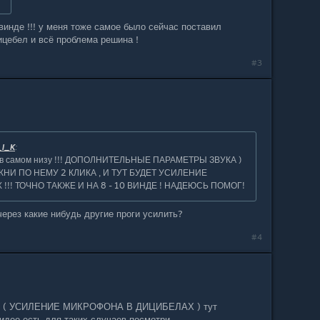
винде !!! у меня тоже самое было сейчас поставил
цебел и всё проблема решина !
#3
_I_K
:
к ,( в самом низу !!! ДОПОЛНИТЕЛЬНЫЕ ПАРАМЕТРЫ ЗВУКА )
НИ ПО НЕМУ 2 КЛИКА , И ТУТ БУДЕТ УСИЛЕНИЕ
!! ТОЧНО ТАКЖЕ И НА 8 - 10 ВИНДЕ ! НАДЕЮСЬ ПОМОГ!
 через какие нибудь другие проги усилить?
#4
 как ( УСИЛЕНИЕ МИКРОФОНА В ДИЦИБЕЛАХ ) тут
видео есть для таких случаев посмотри