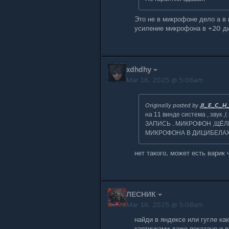
Это не в микрофоне дело а в 
усиление микрофона в +20 ди
xdhdhy
Mar 16, 2025 @ 5:06am
Originally posted by
JI_E_C_H
на 11 винде система , зву
ЗАПИСЬ . МИКРОФОН ,ЩЁЛК
МИКРОФОНА В ДИЦИБЕЛАХ !
нет такого, может есть варик
ЛЕСНИК
Mar 16, 2025 @ 5:08am
найди в яндексе или гугле
картинками даже показано и 