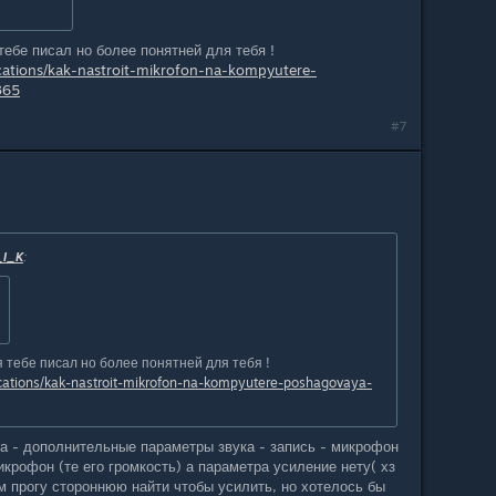
тебе писал но более понятней для тебя !
ications/kak-nastroit-mikrofon-na-kompyutere-
365
#7
_I_K
:
я тебе писал но более понятней для тебя !
lications/kak-nastroit-mikrofon-na-kompyutere-poshagovaya-
ма - дополнительные параметры звука - запись - микрофон
икрофон (те его громкость) а параметра усиление нету( хз
м прогу стороннюю найти чтобы усилить, но хотелось бы