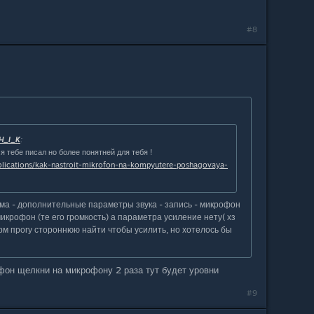
#8
H_I_K
:
я тебе писал но более понятней для тебя !
ublications/kak-nastroit-mikrofon-na-kompyutere-poshagovaya-
ема - дополнительные параметры звука - запись - микрофон
 микрофон (те его громкость) а параметра усиление нету( хз
рм прогу стороннюю найти чтобы усилить, но хотелось бы
фон щелкни на микрофону 2 раза тут будет уровни
#9