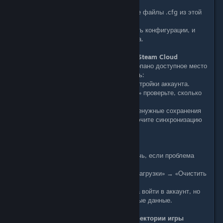
Strike Global Offensive\csgo\cfg).
- Удалите или временно перенесите файлы .cfg из этой
папки.
- Запустите игру, чтобы пересоздать конфигурации, и
попробуйте синхронизировать снова.
5. Проверка свободного места в Steam Cloud
Возможно, у вашего аккаунта исчерпано доступное место
в Steam Cloud. Чтобы это проверить:
-Откройте Steam и перейдите в настройки аккаунта.
-На вкладке «Облачное хранилище» проверьте, сколько
места занято и сколько осталось.
-Если места не хватает, удалите ненужные сохранения
для других игр или временно отключите синхронизацию
для них.
6. Очистка кеша Steam
Очистка кеша загрузок может помочь, если проблема
вызвана сбоем в данных:
Перейдите в настройки Steam → «Загрузки» → «Очистить
кэш загрузок».
После этого вам потребуется снова войти в аккаунт, но
это поможет обновить все временные данные.
7. Проверка прав на запись в директории игры