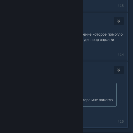
#13
Dz51
Jan 6 @ 3:31pm
Столкнулся с такой проблемой.Решение которое помогло
мне закрыть стим полностью(через диспечр задач)и
просто запустить по новой
#14
76561198795125881
Jan 6 @ 3:32pm
Originally posted by
KᎥℓℓeℝ⚠ Wΐภd
:
я нашел еще варик
стим запустить через администратора мне помогло
спасибо
#15