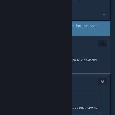
С языка снял! )))
#5
The author of this thread has indicated that this post
answers the original topic.
KᎥℓℓeℝ⚠ Wΐภd
3
Jan 19, 2025 @ 9:59am
я нашел еще варик
стим запустить через администратора мне помогло
#6
Miakami
Jan 26, 2025 @ 1:39am
Originally posted by
KᎥℓℓeℝ⚠ Wΐภd
:
я нашел еще варик
стим запустить через администратора мне помогло