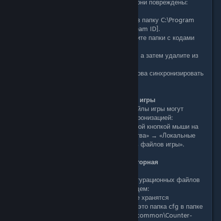
локальном хранилище. Возможно, они повреждены:
- Закройте клиент Steam.
- Откройте проводник и перейдите в папку C:\Program
Files (x86)\Steam\userdata\[Ваш Steam ID].
- В папке с номером аккаунта найдите папки с кодами
игр
- Скопируйте их в резервное место, а затем удалите из
папки userdata.
- Запустите Steam и попробуйте снова синхронизировать
игры.
3. Проверка целостности файлов игры
Поврежденные или измененные файлы игры могут
вызвать проблемы с облачной синхронизацией:
В библиотеке Steam щелкните правой кнопкой мыши на
проблемной игре, выберите «Свойства» → «Локальные
файлы» → «Проверить целостность файлов игры».
4. Удаление конфигураций и повторная
синхронизация
Возможно, что некоторые из конфигурационных файлов
конфликтуют с облачным хранилищем:
- Перейдите в директорию игры, где хранятся
конфигурационные файлы (обычно это папка cfg в папке
игры, например, Steam\steamapps\common\Counter-