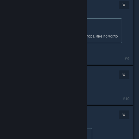
Sr_psycho
Nov 5, 2025 @ 12:14am
Originally posted by
KᎥℓℓeℝ⚠ Wΐภd
:
я нашел еще варик
стим запустить через администратора мне помогло
От души, Бро!
#9
AlexMan3000
Nov 8, 2025 @ 7:40pm
А на стим деке как это провернуть?
#10
Retr0sh
Nov 12, 2025 @ 2:08am
Originally posted by
AlexMan3000
: