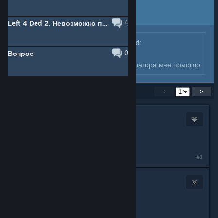
answer to their question.
Click here to jump to that post.
4
Left 4 Ded 2. Невозможно присоединиться к выбранной кампании.
Originally posted by
KᎥℓℓeℝ⚠ Wΐภd
:
0
Вопрос
я нашел еще варик
стим запустить через администратора мне помогло
Showing
1
-
15
of
48
comments
<
>
deathclaw
Nov 12, 2024 @ 2:00am
Причин может быть много.
#1
pajef
Nov 12, 2024 @ 2:37am
Originally posted by
deathclaw
: