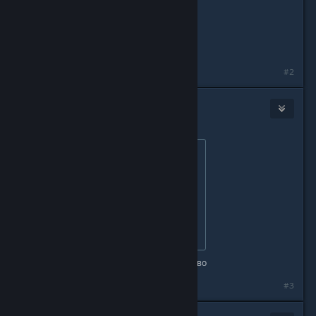
Причин может быть много.
спасибо братан глаза открыл
#2
Nahagliiv[OFFLINE]
Nov 12, 2024 @ 2:43am
Originally posted by
вача с кичи
:
Originally posted by
deathclaw
:
Причин может быть много.
спасибо братан глаза открыл
как и решений может быть множество
#3