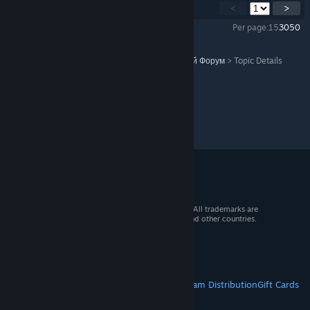
Showing
1
-
15
of
48
comments
<
>
Per page:
15
30
50
All Discussions
>
Steam Forums
>
Русскоязычный Форум
>
Topic Details
© 2026 Valve Corporation. All rights reserved. All trademarks are
property of their respective owners in the US and other countries.
VAT included in all prices where applicable.
Get Mobile Apps
STEAM
About Steam
Steam SSA
Steamworks
Steam Distribution
Gift Cards
VALVE