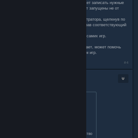
В некоторых случаях Steam не может записать нужные
файлы, если игра или Steam-клиент запущены не от
имени администратора.
Запустите Steam от имени администратора, щелкнув по
значку правой кнопкой мыши и выбрав соответствующий
пункт.
Попробуйте также сделать это для самих игр.
Если ни один из методов не сработает, может помочь
переустановка Steam с сохранением игр.
#4
deathclaw
Nov 12, 2024 @ 3:08am
Originally posted by
Nahagliiv
:
Originally posted by
вача с кичи
:
спасибо братан глаза открыл
как и решений может быть множество