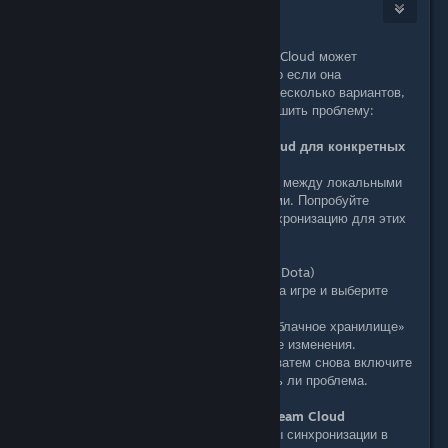
Jordan
1
Nov 12, 2024 @ 2:44am
Проблема с синхронизацией Steam Cloud может
возникать по ряду причин, особенно если она
затрагивает конкретные игры. Вот несколько вариантов,
которые возможно могут помочь решить проблему:
1. Проверка состояния Steam Cloud для конкретных
игр
Иногда может возникнуть конфликт между локальными
файлами и облачными сохранениями. Попробуйте
временно отключить облачную синхронизацию для этих
игр, а затем снова включить ее:
- Перейдите в библиотеку Steam.
- Найдите игру (например: CS2 или Dota)
- Щелкните правой кнопкой мыши на игре и выберите
«Свойства».
- На вкладке «Обновления» или «Облачное хранилище»
отключите Steam Cloud и сохраните изменения.
-Запустите игру и выйдите из неё, затем снова включите
Steam Cloud и проверьте, решилась ли проблема.
2. Очистка локальных файлов Steam Cloud
Steam сохраняет временные файлы синхронизации в