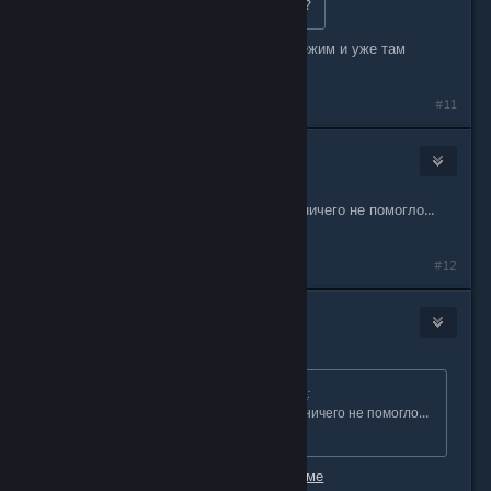
А на стим деке как это провернуть?
скорее всего зайти в десктопный режим и уже там
запустить
#11
Marissabell
Dec 3, 2025 @ 6:10am
А мне для игры Astroneer вообще ничего не помогло...
Не знаю, что делать.
#12
gk4stalker
Dec 3, 2025 @ 6:17am
Originally posted by
Marissabell1002
:
А мне для игры Astroneer вообще ничего не помогло...
Не знаю, что делать.
поинтересоваться на
игровом форуме