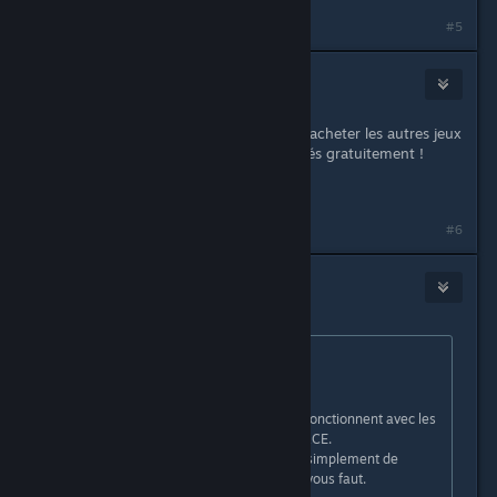
#5
Sly Cooper
Nov 20, 2018 @ 7:09am
Comme a dit Nyalie ça sert à rien d'acheter les autres jeux
! Il y a juste des fichiers a téléchargés gratuitement !
<EDIT : Lien>
Last edited by
Fox
;
Nov 20, 2018 @ 11:28am
#6
Fox
Nov 20, 2018 @ 11:34am
Originally posted by
Nyalie
:
Salut,
Certaines textures de Garry's Mod fonctionnent avec les
graphiques de Counter-Strike SOURCE.
Il n'y a pas besoin d'acheter le jeu, simplement de
télecharger le pack de texture qu'il vous faut.