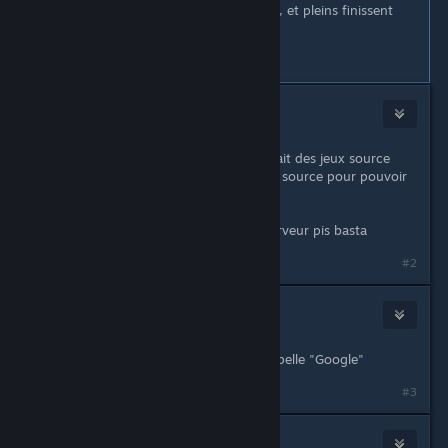
y a pleins de gens qui ont ce soucis, et pleins finissent
par trouver une solution
#1
lumbago
Nov 17, 2018 @ 11:16am
"On a pus voir sur internet qu'il fallait des jeux source
comme half life 2 ou counter strike source pour pouvoir
y jouer correctement"
Wtf? Lancez gmod et aller sur le serveur pis basta
#2
MinistreDuFrigo
Nov 17, 2018 @ 11:18am
Je vous conseil un bon amis qui s'apelle "Google"
#3
🌴Phil337™🌴