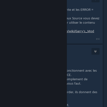
Nov 18, 2018 @ 12:11am
Damier rose noir = texture manquante et les ERROR =
modele manquant
Garry's mod utilise le contenu des jeux Source vous devez
donc avoir les jeux en question pour utiliser le contenu
proposé sur le serveur
plus d info
https://fr.m.wikipedia.org/wiki/Garry's_Mod
#4
Nyalie
Nov 18, 2018 @ 5:35am
Salut,
Certaines textures de Garry's Mod fonctionnent avec les
graphiques de Counter-Strike SOURCE.
Il n'y a pas besoin d'acheter le jeu, simplement de
télecharger le pack de texture qu'il vous faut.
Sur la plupart des bons serveurs Murder, ils donnent des
liens pour DL ce qu'il manque.
Sinon ils sont trouvables sur internet.