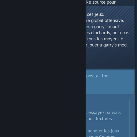
comme half life 2 ou counter strike source pour
pouvoir y jouer correctement.
Or, aucun de nous ne possedons ces jeux.
Par contre on a tous counter strike global offensive.
Est ce suffisant pour pouvoir jouer a garry's mod?
J ai oublié de vous dire, on est des clochards, on a pas
enormement de tune et on a pas tous les moyens d
acheter d autre jeux pour pouvoir jouer a garry's mod.
C est possible de faire sans?
Aidez nous siouplé
A Global Moderator has marked a post as the
answer to the topic above.
Click here to jump to that post.
Originally posted by
Danodel
:
Le plus simple pour savoir c'est d'essayez, si vous
n'avez pas les bon jeux, certaintenes textures
apparaitrone en damier rose/noir
Et pour résoudre ce soucis il faut acheter les jeux
correspondants (de tête c'est les vieux Counter