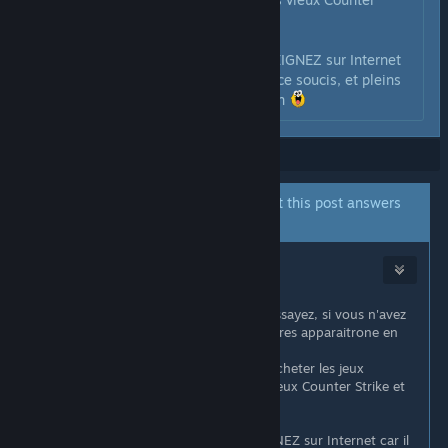
Strike et les Half-Life)
Je vous conseille de vous RENSEIGNEZ sur Internet
car il y a pleins de gens qui ont ce soucis, et pleins
finissent par trouver une solution
Showing
1
-
7
of
7
comments
A Global Moderator has indicated that this post answers
the original topic.
Danodel
Nov 17, 2018 @ 11:15am
Le plus simple pour savoir c'est d'essayez, si vous n'avez
pas les bon jeux, certaintenes textures apparaitrone en
damier rose/noir
Et pour résoudre ce soucis il faut acheter les jeux
correspondants (de tête c'est les vieux Counter Strike et
les Half-Life)
Je vous conseille de vous RENSEIGNEZ sur Internet car il