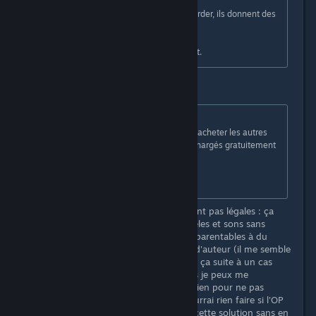
Sur la plupart des bons serveurs Murder, ils donnent des
liens pour DL ce qu'il manque.
Sinon ils sont trouvables sur internet.
Originally posted by
ProWH_
:
Comme a dit Nyalie ça sert à rien d'acheter les autres
jeux ! Il y a juste des fichiers a téléchargés gratuitement
!
<EDIT : Lien>
Juste pour info, ces solutions ne sont pas légales : ça
revient à utiliser des textures, modèles et sons sans
acheter leur droit d'usage, donc apparentables à du
piratage ou de l'infraction au droit d'auteur (il me semble
qu'en interne, il y a eu un débat sur ça suite à un cas
similaire, et le résultat fut clair, mais je peux me
fourvoyer). Je vais devoir retirer le lien pour ne pas
rendre ça trop facile, mais je ne pourrai rien faire si l'OP
et ses amis décident de partir vers cette solution sans en