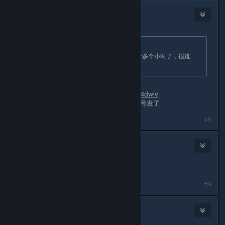
GamerNoTitle
Mar 30, 2022 @ 11:44pm
Originally posted by
2963192359
:
大佬我进不去这个网站，玩了也有三十多个小时了，很难
过，上个班回来游戏就不见了
文件换到这里了
share4nothing.cf/s/54dwlv
因为之前发链接被红信了所以我就用小号发了
#8
炸毛鹅
Jun 3, 2022 @ 12:57am
谢谢大佬
#9
阿wee改哈鞥嫦娥我刚不
Jul 11, 2022 @ 8:03pm