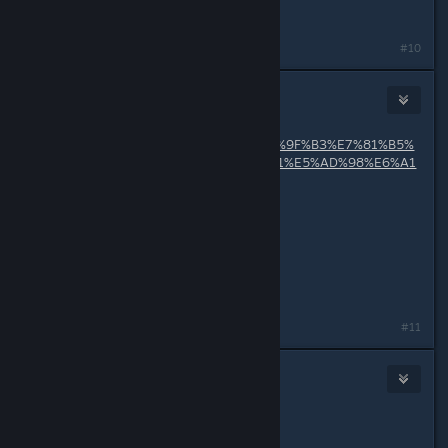
大佬5555能再发一次吗
#10
GamerNoTitle
Jul 12, 2022 @ 12:17am
https://share4nothing.cf/Public/%E9%9F%B3%E7%81%B5%
E5%85%A8%E8%A7%A3%E9%94%81%E5%AD%98%E6%A1
%A3.reg
Originally posted by
3286248561
:
大佬5555能再发一次吗
发在这里啦
#11
帝国叛忍瓦鸡桑
Oct 21, 2022 @ 8:00am
呜呜呜，全进不去了