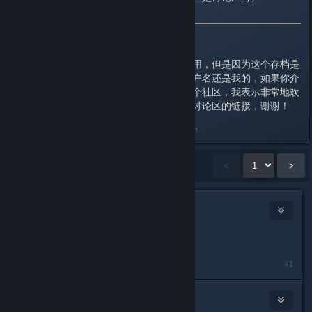
关于存档的授权：授权给所有人使用，但是因为这个存档是
基于我的个人存档做成的，所以用户名还是我的，如果你介
意请不要使用；如果你想分发到各个社区，我表示非常地欢
迎，但是在分发的过程中请带上本讨论区的链接，谢谢！
Last edited by
PaffCream
;
Mar 30, 2022 @ 11:50pm
Showing
1
-
15
of
31
comments
<
>
姜姜
May 4, 2021 @ 1:07am
谢谢大佬5555终于能进去了
#1
Joeycookie