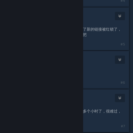
#4
GamerNoTitle
Jun 28, 2021 @ 9:28am
不好意思我大号因为刚才在这里回复贴了新的链接被红锁了，
现在在申诉中，你加我这个小号我发你把
#5
无何
Sep 8, 2021 @ 3:17am
感谢大佬!
#6
2963192359
Mar 30, 2022 @ 11:25pm
大佬我进不去这个网站，玩了也有三十多个小时了，很难过，
上个班回来游戏就不见了
#7