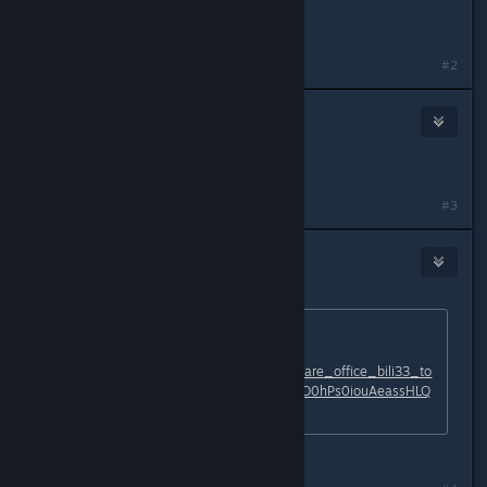
May 16, 2021 @ 12:31am
好久没玩了，能告诉我进不去的原因吗
#2
AiChan
Jun 20, 2021 @ 11:44pm
存档的网站进不去怎么办啊
#3
AiChan
Jun 28, 2021 @ 6:28am
Originally posted by
HaruYuuki
:
试试这个
https://gamernotitle-
my.sharepoint.com/:u:/g/personal/share_office_bili33_to
p/Ecftt4qSrblNuxs6FCSaspkB7E125O0hPs0iouAeassHLQ
?e=qpunbw
这个也进不去哇