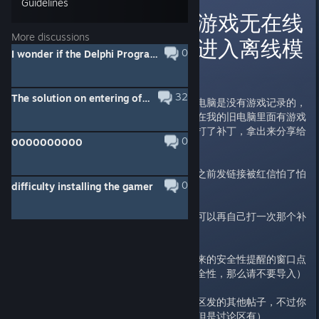
Guidelines
停服后新下载的游戏无在线
More discussions
游戏记录而无法进入离线模
0
I wonder if the Delphi Programming Language was used for the game logic.
式的解决方法
32
The solution on entering offline mode when you can't connect to the server while you haven't play online mode before shut down the server
我今天重新下载了游戏，在我这台电脑是没有游戏记录的，
我本来已经快要放弃了，然后发现在我的旧电脑里面有游戏
存档，所以把它提取了出来，并且打了补丁，拿出来分享给
0
0000000000
大家
链接在楼下用
我的小号
发出来了（之前发链接被红信怕了怕
0
difficulty installing the gamer
了）
**如果你发现有物品没有解锁，你可以再自己打一次那个补
丁√**
使用方法：直接双击打开，在弹出来的安全性提醒的窗口点
是即可！（如果你不放心存档的安全性，那么请不要导入）
关于星舰和人物可以参考我在讨论区发的其他帖子，不过你
也可以直接进私服（不是我发的，但是讨论区有）