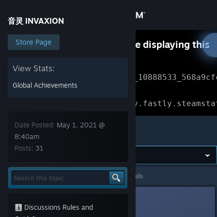
Sign in
音灵 INVAXION
Store
Store Page
Something went wrong while displaying this
content.
Refresh
Community
View Stats:
Error Reference: 
Community_10888533_568a9cf
Global Achievements
About
Loading chunk 1477 failed.

(missing: https://community.fastly.steamsta
Support
Date Posted:
May 1, 2021 @
音灵 INVAXION
8:40am
Posts:
31
Change language
Get the Steam Mobile App
音灵 INVAXION
>
General Discussions
>
Topic Details
View desktop website
PaffCream
3
Discussions Rules and
May 1, 2021 @ 8:40am