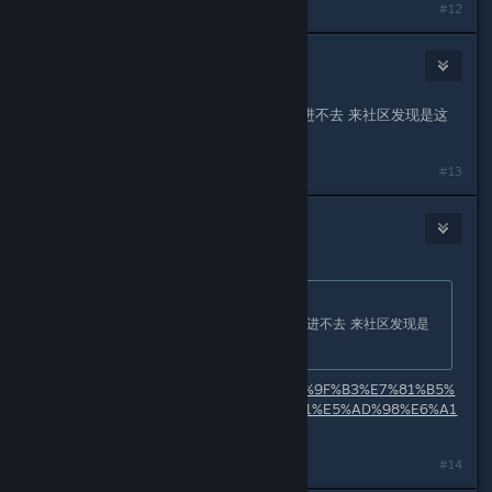
#12
KingDie
Dec 4, 2022 @ 3:02am
大佬大佬还有存档嘛 今天刚下的 发现进不去 来社区发现是这
个问题
#13
GamerNoTitle
1
Dec 4, 2022 @ 8:53pm
Originally posted by
KingDie
:
大佬大佬还有存档嘛 今天刚下的 发现进不去 来社区发现是
这个问题
https://share4nothing.cf/Public/%E9%9F%B3%E7%81%B5%
E5%85%A8%E8%A7%A3%E9%94%81%E5%AD%98%E6%A1
%A3.reg
#14