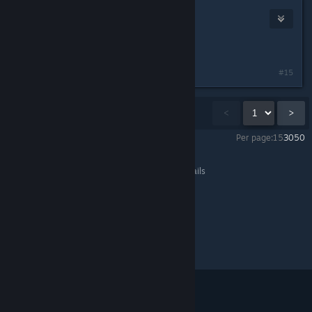
一只猫猫裴
Feb 14, 2023 @ 6:11am
还没试！但是先谢谢您嘿嘿送上哇哦！
#15
Showing
1
-
15
of
31
comments
<
>
Per page:
15
30
50
音灵 INVAXION
>
General Discussions
>
Topic Details