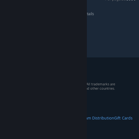
Counter-Strike 2
>
General Discussions
>
Topic Details
© 2026 Valve Corporation. All rights reserved. All trademarks are
property of their respective owners in the US and other countries.
VAT included in all prices where applicable.
Get Mobile Apps
STEAM
About Steam
Steam SSA
Steamworks
Steam Distribution
Gift Cards
VALVE
About Valve
Jobs
Hardware
Recycling
LEGAL