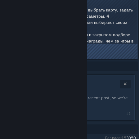
Настройка условий игры. Можно выбрать карту, задать
количество раундов и другие параметры. 4
Конфиденциальность. Игроки сами выбирают своих
соперников. 4
Более высокие награды. За игры в закрытом подборе
можно получать более высокие награды, чем за игры в
обычном режиме.
Showing
1
-
1
of
1
comments
Steven
Apr 11, 2025 @ 2:06am
This thread was quite old before the recent post, so we're
locking it to prevent confusion.
#1
Showing
1
-
1
of
1
comments
Per page:
15
30
50