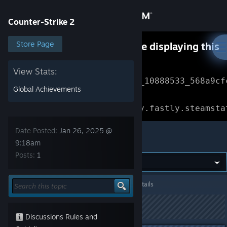
Sign in
Counter-Strike 2
Store
Store Page
Something went wrong while displaying this
content.
Refresh
Community
View Stats:
Error Reference: 
Community_10888533_568a9cf
Global Achievements
About
Loading chunk 1477 failed.

(missing: https://community.fastly.steamsta
Support
Date Posted:
Jan 26, 2025 @
Counter-Strike 2
9:18am
Posts:
1
Change language
Get the Steam Mobile App
Counter-Strike 2
>
General Discussions
>
Topic Details
View desktop website
This topic has been locked
Discussions Rules and