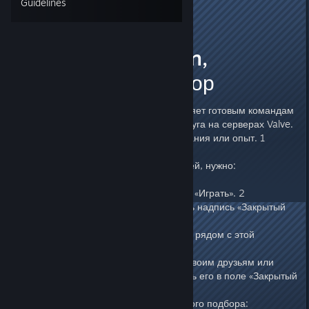
Guidelines
ЛОХ
Jan 26, 2025 @ 9:18am
closed selection,
закрытый подбор
Закрытый подбор в CS 2 позволяет готовым командам
проводить матчи друг против друга на серверах Valve.
При этом за победы не дают звания или опыт. 1
Чтобы воспользоваться функцией, нужно:
Зайти в CS 2 и нажать на кнопку «Играть». 2
Рядом с «Бой насмерть» увидеть надпись «Закрытый
подбор матча». 2
Скопировать код, который будет рядом с этой
надписью. 2
Отправить скопированный код своим друзьям или
скопировать код друга и вставить его в поле «Закрытый
подбор матча». 2
Некоторые возможности закрытого подбора: