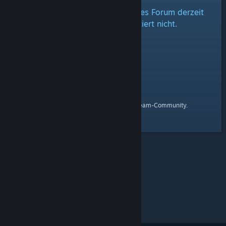
Wie es scheint können wir dieses Forum derzeit
nicht laden oder es existiert nicht.
Startseite
Hier ist ein Link zur
der Steam-Community.