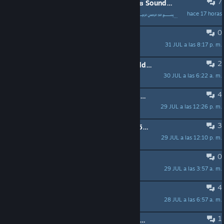
7
У кого сколько звуков загружено в Soundpad?
hace 17 horas
كس!⎠⧹Nymp⸻het⧸⎝⒐⒐𝘆𝗼﷽﷽﷽﷽﷽﷽﷽
0
可以直接添加播放器软件吗？
31 JUL a las 8:17 p. m.
杨森
2
Is there a way to programatically add sounds with exe?
30 JUL a las 6:22 a. m.
ksmooth27
4
Тихо слышно после проигрывания звуков в Soundpad
29 JUL a las 12:26 p. m.
[SKS] MenHlois WW
3
У меня соундпад не работает вообще
29 JUL a las 12:10 p. m.
VADIM_ZA_TANKOM
0
鱼丸
29 JUL a las 3:57 a. m.
鱼丸
4
♥♥♥ ГДЕ ЗВУКИ БРАТЬ Я НЕ ♥♥♥
28 JUL a las 6:57 a. m.
maxim2413d
1
Autokeys don't work in-game anymore?