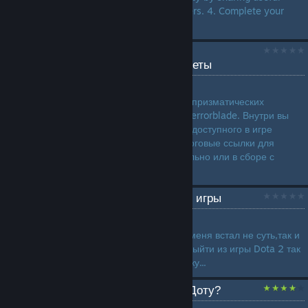
posts and engaging with others. 4. Complete your
**Ov...
Terrorblade Arcana: Все
призматические самоцветы
by
D1RFY
Полный визуальный каталог призматических
самоцветов для Арканы на Terrorblade. Внутри вы
найдете скриншоты каждого доступного в игре
оттенка, а также удобные торговые ссылки для
быстрой покупки гемов отдельно или в сборе с
самой Арканой....
Как правильно выйти из игры
by
темный фриц
всем гамарджоба на днях у меня встал не суть,так и
на этих днях я подумал как выйти из игры Dota 2 так
вот сейчас я вам все расскажу...
Как перестать играть в Доту?