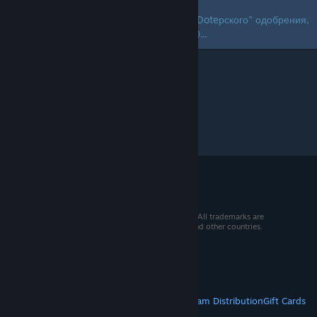
by
MOOD? DAlBoyoB
Пора уже пересесть с иглы "Doteрского" одобрения,
на лицо жизненных проблем)...
© 2026 Valve Corporation. All rights reserved. All trademarks are
property of their respective owners in the US and other countries.
VAT included in all prices where applicable.
Get Mobile Apps
STEAM
About Steam
Steam SSA
Steamworks
Steam Distribution
Gift Cards
VALVE