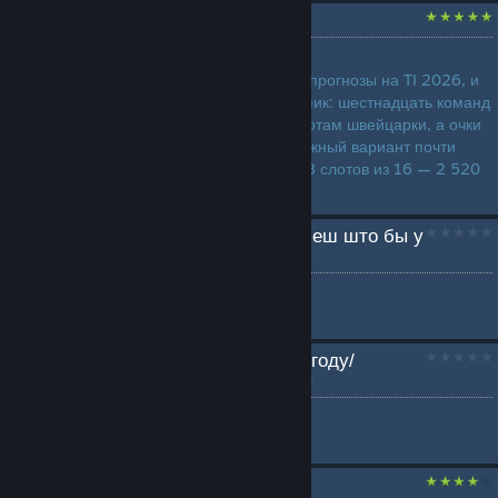
Прогнозы Компендиума
by
@finargoth
В клиенте Dota 2 открылись прогнозы на TI 2026, и
первый же экран ставит в тупик: шестнадцать команд
надо разложить по шести слотам швейцарки, а очки
начисляются так, что осторожный вариант почти
ничего не приносит. Угадал 8 слотов из 16 — 2 520
очков, уга...
Што делать если ты хочеш што бы у
тебя была тянка
by
🖤iron warrior🖤
...
как поставить любую погоду/
ландшафт/старые моды
by
frame perfect(maybe)
...
Ранги в доте2