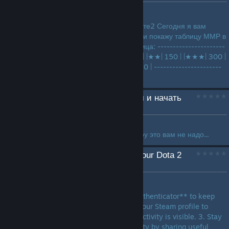
by
⏕t̲_o̲._x̲._i̲_c̲⏕
Сколько надо ПТС/ММР в доте2 Сегодня я вам
расскажу про ранги в доте 2 и покажу таблицу ММР в
соответствии с рангом! Таблица: ----------------------
---- | Рекрут / Herald / | |★| 0 | |★★| 150 | |★★★| 300 |
|★★★★| 460 | |★★★★★| 610 | ----------------------
-...
гайд как стать тру гулем и начать
играть в доту
by
володя кутокбас
никогда не заходите в эту игру это вам не надо...
✅🔥17 Tips to Increase Your Dota 2
Behavior Score 🔥✅
by
Gandalf⛧
1. Enable **Steam Mobile Authenticator** to keep
your account secure. 2. Set your Steam profile to
**Public** so your account activity is visible. 3. Stay
active in the Steam Community by sharing useful