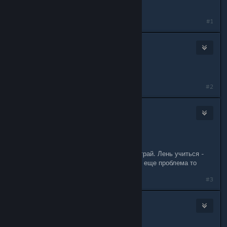
игра умирает - вряд ли
#1
Nvidia_update
Jul 10, 2022 @ 1:05pm
хочется пробуй, энивэй бесплатно
#2
μλψ🦌DEERLEWANGER🦌
Jul 10, 2022 @ 9:34pm
Нет будущего, бла бла бла.
Епта, хочешь играть с друзьями - играй. Лень учиться -
не играй. ♥♥♥♥♥♥ бобаный, ну в чем еще проблема то
#3
Трюфель
Jul 10, 2022 @ 10:51pm