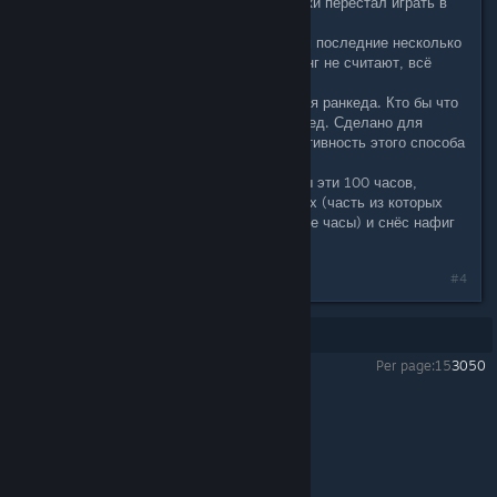
Сейчас то время, когда я практически перестал играть в
доту, делаю 1-2 катки в неделю.
Патч унылый, нет изменений толком последние несколько
лет. До 7к рейтинг вообще за рейтинг не считают, всё
кишит акбаерами и смурфами.
Порог вступления не адекватный для ранкеда. Кто бы что
не говорил, откатать 100 часов - бред. Сделано для
борьбы с бустерами, только эффективность этого способа
- нулевая.
Был бы я новым игроком, увидел бы эти 100 часов,
поиграл бы немного на разных модах (часть из которых
вообще не считаются в необходимые часы) и снёс нафиг
эту игру.
#4
Showing
1
-
4
of
4
comments
Per page:
15
30
50
Dota 2
>
General Discussions
>
Topic Details