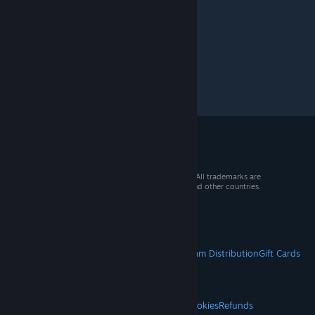
Dota 2
>
General Discussions
>
Topic Details
© 2026 Valve Corporation. All rights reserved. All trademarks are
property of their respective owners in the US and other countries.
VAT included in all prices where applicable.
Get Mobile Apps
STEAM
About Steam
Steam SSA
Steamworks
Steam Distribution
Gift Cards
VALVE
About Valve
Jobs
Hardware
Recycling
LEGAL
Privacy
Accessibility
Notices & Policies
Cookies
Refunds
© Valve Corporation. All rights reserved. All