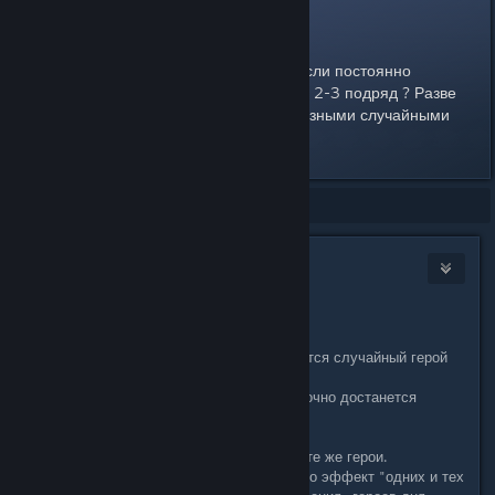
Рандом пик
Какой смысл кнопки "рандом" если постоянно
выпадают одни и те же герои по 2-3 подряд ? Разве
смысл не в том, чтобы играть разными случайными
героями ?
Showing
1
-
3
of
3
comments
Angel ⁧𓆩 𓆪
Mar 21, 2018 @ 3:50pm
Добрый день!
При нажатии на эту кнопку, вам дается случайный герой
из 10 «героев дня».
При выборе случайного героя вам точно достанется
персонаж из этого списка.
Вам кажется, что выпадают одни и те же герои.
На самом деле все случайно, однако эффект "одних и тех