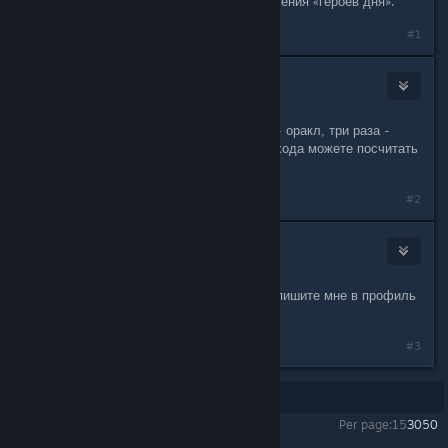
же героев", создается из-за ограничения «героев дня».
#1
Genome
Mar 21, 2018 @ 4:38pm
5 раз сыграл на рандоме, два раза - оракл, три раза -
свен. Какова вероятность такого исхода можете посчитать
сами...
#2
ムKuSuRu
Mar 22, 2018 @ 3:05am
Киньте ♥♥♥ или всякой ♥♥♥♥♥♥♥ напишите мне в профиль
плиззз
#3
Showing
1
-
3
of
3
comments
Per page:
15
30
50