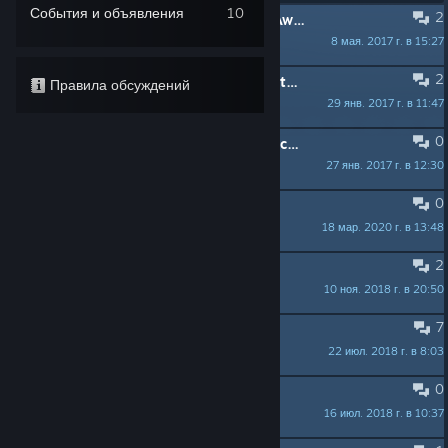
События и объявления
10
2
ЗАКРЕПЛЕНО:
How to Share Your Awaken Levels
8 мая. 2017 г. в 15:27
Sullitude
2
ЗАКРЕПЛЕНО:
FAQ - Controls, Create Mode & Known Issues
Правила обсуждений
29 янв. 2017 г. в 11:47
Sullitude
0
ЗАКРЕПЛЕНО:
How to Give Feedback and Submit Bugs
27 янв. 2017 г. в 12:30
Sullitude
0
Quest!
18 мар. 2020 г. в 13:48
Kris.vdv
2
Any news or development?
10 ноя. 2018 г. в 20:50
BeardedFinch
7
problem with level 15 (2nd world)
22 июл. 2018 г. в 8:03
MANTRONIX
0
Level 28, World 2
16 июл. 2018 г. в 10:37
Lily