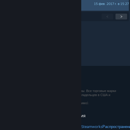
15 фев. 2017 г. в 15:27
MANTRONIX
Активные темы
1
–
15
из
19
<
>
Показывать на странице:
15
30
50
© 2026 Valve Corporation. Все права сохранены. Все торговые марки
являются собственностью соответствующих владельцев в США и
других странах.
Все цены указаны с учётом НДС (если применимо).
Установить мобильные приложения
STEAM
О Steam
Соглашение подписчика Steam
Steamworks
Распространен