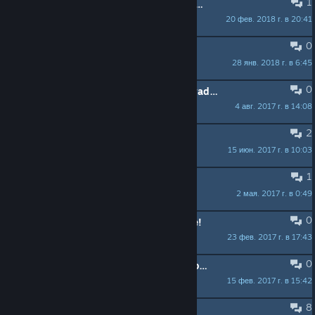
1
Will the game be available without VR?
20 фев. 2018 г. в 20:41
ViperousRat
0
How to manipulate steam store?
28 янв. 2018 г. в 6:45
Casia Loopy
0
Update 0.7.2 - Korean, Japanese, Traditional & Simplified Chinese Now Supported!
4 авг. 2017 г. в 14:08
Sulli (BPR)
2
Low fps
15 июн. 2017 г. в 10:03
Chef Goldblum
1
Early Access Details and Info!
2 мая. 2017 г. в 0:49
Sullitude
0
The Fountain of Light Update is Live!
23 фев. 2017 г. в 17:43
Sullitude
0
Announcing the Fountain of Light Update!
15 фев. 2017 г. в 15:42
Sullitude
8
i love this game!